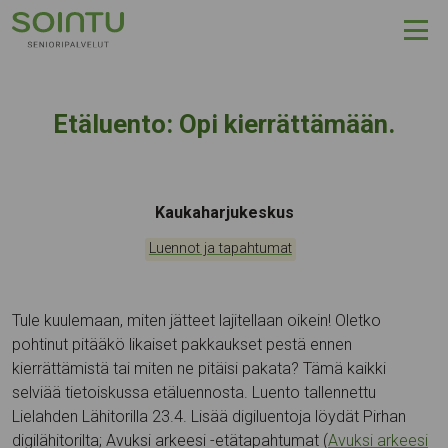
Hyppää sisältöön
Etäluento: Opi kierrättämään.
Tapahtumapaikka:
Kaukaharjukeskus
Kategoriat:
Luennot ja tapahtumat
Tule kuulemaan, miten jätteet lajitellaan oikein! Oletko
pohtinut pitääkö likaiset pakkaukset pestä ennen
kierrättämistä tai miten ne pitäisi pakata? Tämä kaikki
selviää tietoiskussa etäluennosta. Luento tallennettu
Lielahden Lähitorilla 23.4. Lisää digiluentoja löydät Pirhan
digilähitorilta; Avuksi arkeesi -etätapahtumat (
Avuksi arkeesi