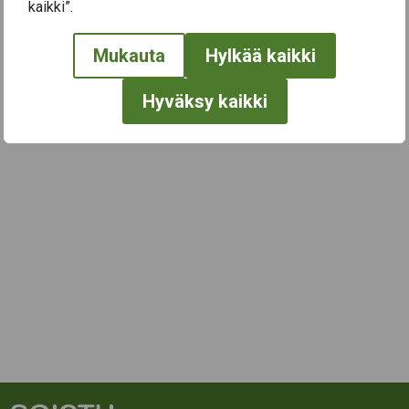
← Näytä kaikki tapahtumat
kaikki”.
Mukauta
Hylkää kaikki
Hyväksy kaikki