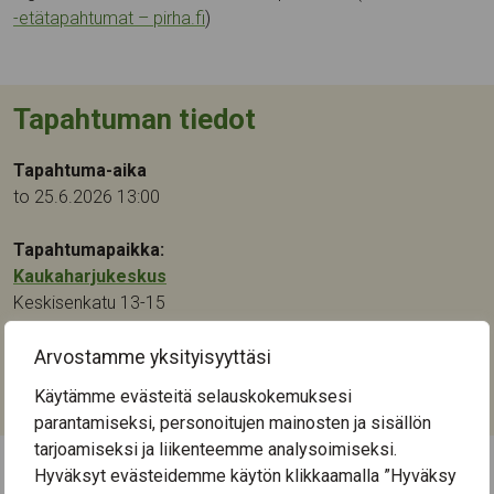
-etätapahtumat – pirha.fi
)
Tapahtuman tiedot
Tapahtuma-aika
to 25.6.2026 13:00
Tapahtumapaikka:
Kaukaharjukeskus
Keskisenkatu 13-15
33710
Tampere
Arvostamme yksityisyyttäsi
Kategoriat:
Käytämme evästeitä selauskokemuksesi
Luennot ja tapahtumat
parantamiseksi, personoitujen mainosten ja sisällön
tarjoamiseksi ja liikenteemme analysoimiseksi.
Hyväksyt evästeidemme käytön klikkaamalla ”Hyväksy