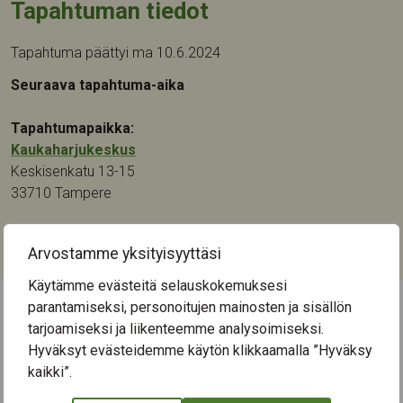
Tapahtuman tiedot
Tapahtuma päättyi ma 10.6.2024
Seuraava tapahtuma-aika
Tapahtumapaikka:
Kaukaharjukeskus
Keskisenkatu 13-15
33710
Tampere
Kategoriat:
Arvostamme yksityisyyttäsi
Muistikuntoutus
Käytämme evästeitä selauskokemuksesi
parantamiseksi, personoitujen mainosten ja sisällön
tarjoamiseksi ja liikenteemme analysoimiseksi.
← Näytä kaikki tapahtumat
Hyväksyt evästeidemme käytön klikkaamalla ”Hyväksy
kaikki”.