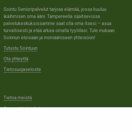
Sointu Senioripalvelut tarjoaa elämää, jossa kuuluu
ikäihmisen oma ääni. Tampereella sijaitsevissa
palvelukeskuksissamme saat olla oma itsesi – asua
turvallisesti ja elää arkea omalla tyylilläsi. Tule mukaan
Soinnun eloisaan ja moniääniseen yhteisöön!
Tutustu Sointuun
Ota yhteyttä
Tietosuojaseloste
Tietoa meistä
Avoimet työpaikat
Yhteistyö
Ota yhteyttä