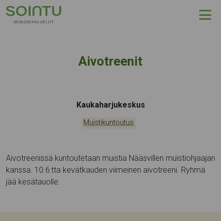
Hyppää sisältöön
Aivotreenit
Tapahtumapaikka:
Kaukaharjukeskus
Kategoriat:
Muistikuntoutus
Aivotreenissä kuntoutetaan muistia Nääsvillen muistiohjaajan
kanssa. 10.6:tta kevätkauden viimeinen aivotreeni. Ryhmä
jää kesätauolle.