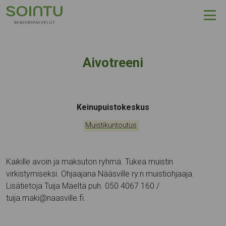
Hyppää sisältöön
Aivotreeni
Tapahtumapaikka:
Keinupuistokeskus
Kategoriat:
Muistikuntoutus
Kaikille avoin ja maksuton ryhmä. Tukea muistin
virkistymiseksi. Ohjaajana Nääsville ry:n muistiohjaaja.
Lisätietoja Tuija Mäeltä puh. 050 4067 160 /
tuija.maki@naasville.fi.