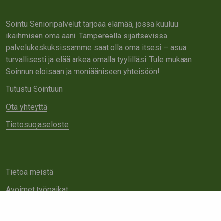
Sointu Senioripalvelut tarjoaa elämää, jossa kuuluu
ikäihmisen oma ääni. Tampereella sijaitsevissa
palvelukeskuksissamme saat olla oma itsesi – asua
turvallisesti ja elää arkea omalla tyylilläsi. Tule mukaan
Soinnun eloisaan ja moniääniseen yhteisöön!
Tutustu Sointuun
Ota yhteyttä
Tietosuojaseloste
Tietoa meistä
Avoimet työpaikat
Yhteistyö