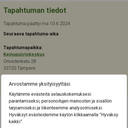
Tapahtuman tiedot
Tapahtuma päättyi ma 10.6.2024
Seuraava tapahtuma-aika
Tapahtumapaikka:
Keinupuistokeskus
Orivedenkatu 28
33720
Tampere
Kategoriat:
Arvostamme yksityisyyttäsi
Muistikuntoutus
Käytämme evästeitä selauskokemuksesi
parantamiseksi, personoitujen mainosten ja sisällön
tarjoamiseksi ja liikenteemme analysoimiseksi.
← Näytä kaikki tapahtumat
Hyväksyt evästeidemme käytön klikkaamalla ”Hyväksy
kaikki”.