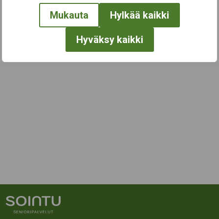
Mukauta
Hylkää kaikki
Hyväksy kaikki