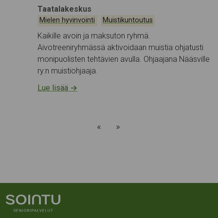
Tapahtumapaikka:
Taatalakeskus
Kategoriat:
,
Mielen hyvinvointi
Muistikuntoutus
Kaikille avoin ja maksuton ryhmä.
Aivotreeniryhmässä aktivoidaan muistia ohjatusti
monipuolisten tehtävien avulla. Ohjaajana Nääsville
ry:n muistiohjaaja.
Lue lisää
→
«
»