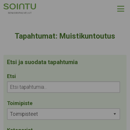
Hyppää sisältöön
Kategoria:
Tapahtumat:
Muistikuntoutus
Etsi ja suodata tapahtumia
Etsi
Toimipiste