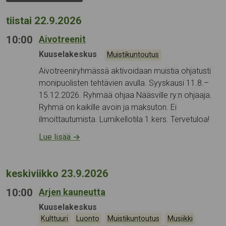
tiistai 22.9.2026
10:00
Aivotreenit
Tapahtumapaikka:
Kuuselakeskus
Kategoriat:
Muistikuntoutus
Aivotreeniryhmässä aktivoidaan muistia ohjatusti
monipuolisten tehtävien avulla. Syyskausi 11.8.–
15.12.2026. Ryhmää ohjaa Nääsville ry:n ohjaaja.
Ryhmä on kaikille avoin ja maksuton. Ei
ilmoittautumista. Lumikellotila 1.kers. Tervetuloa!
Lue lisää
→
keskiviikko 23.9.2026
10:00
Arjen kauneutta
Tapahtumapaikka:
Kuuselakeskus
Kategoriat:
,
,
,
,
Kulttuuri
Luonto
Muistikuntoutus
Musiikki