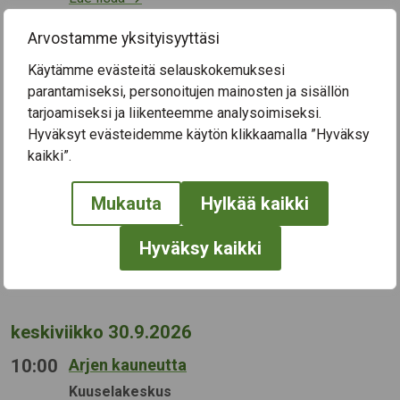
Arvostamme yksityisyyttäsi
tiistai 29.9.2026
Käytämme evästeitä selauskokemuksesi
parantamiseksi, personoitujen mainosten ja sisällön
10:00
Aivotreenit
tarjoamiseksi ja liikenteemme analysoimiseksi.
Tapahtumapaikka:
Kuuselakeskus
Kategoriat:
Muistikuntoutus
Hyväksyt evästeidemme käytön klikkaamalla ”Hyväksy
Aivotreeniryhmässä aktivoidaan muistia ohjatusti
kaikki”.
monipuolisten tehtävien avulla. Syyskausi 11.8.–
15.12.2026. Ryhmää ohjaa Nääsville ry:n ohjaaja.
Mukauta
Hylkää kaikki
Ryhmä on kaikille avoin ja maksuton. Ei
ilmoittautumista. Lumikellotila 1.kers. Tervetuloa!
Hyväksy kaikki
Lue lisää
→
keskiviikko 30.9.2026
10:00
Arjen kauneutta
Tapahtumapaikka:
Kuuselakeskus