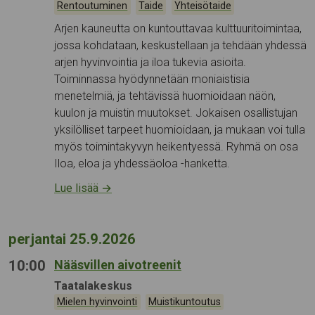
,
,
Rentoutuminen
Taide
Yhteisötaide
Arjen kauneutta on kuntouttavaa kulttuuritoimintaa,
jossa kohdataan, keskustellaan ja tehdään yhdessä
arjen hyvinvointia ja iloa tukevia asioita.
Toiminnassa hyödynnetään moniaistisia
menetelmiä, ja tehtävissä huomioidaan näön,
kuulon ja muistin muutokset. Jokaisen osallistujan
yksilölliset tarpeet huomioidaan, ja mukaan voi tulla
myös toimintakyvyn heikentyessä. Ryhmä on osa
Iloa, eloa ja yhdessäoloa -hanketta.
Lue lisää
→
perjantai 25.9.2026
10:00
Nääsvillen aivotreenit
Tapahtumapaikka:
Taatalakeskus
Kategoriat:
,
Mielen hyvinvointi
Muistikuntoutus