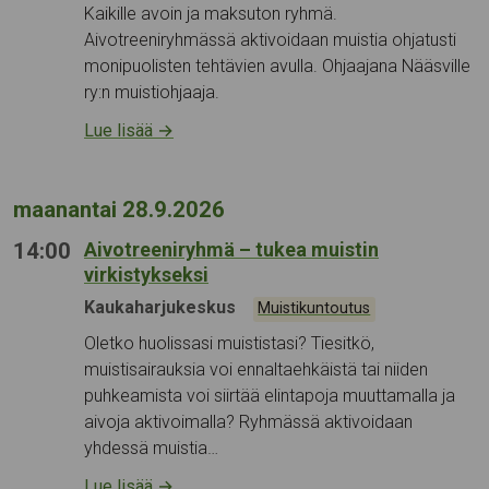
Kaikille avoin ja maksuton ryhmä.
Aivotreeniryhmässä aktivoidaan muistia ohjatusti
monipuolisten tehtävien avulla. Ohjaajana Nääsville
ry:n muistiohjaaja.
Lue lisää
→
maanantai 28.9.2026
14:00
Aivotreeniryhmä – tukea muistin
virkistykseksi
Tapahtumapaikka:
Kaukaharjukeskus
Kategoriat:
Muistikuntoutus
Oletko huolissasi muististasi? Tiesitkö,
muistisairauksia voi ennaltaehkäistä tai niiden
puhkeamista voi siirtää elintapoja muuttamalla ja
aivoja aktivoimalla? Ryhmässä aktivoidaan
yhdessä muistia…
Lue lisää
→