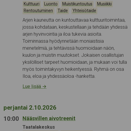
Kategoriat:
,
,
,
,
Kulttuuri
Luonto
Muistikuntoutus
Musiikki
,
,
Rentoutuminen
Taide
Yhteisötaide
Arjen kauneutta on kuntouttavaa kulttuuritoimintaa,
jossa kohdataan, keskustellaan ja tehdään yhdessä
arjen hyvinvointia ja iloa tukevia asioita.
Toiminnassa hyödynnetään moniaistisia
menetelmiä, ja tehtävissä huomioidaan näön,
kuulon ja muistin muutokset. Jokaisen osallistujan
yksilölliset tarpeet huomioidaan, ja mukaan voi tulla
myös toimintakyvyn heikentyessä. Ryhmä on osa
Iloa, eloa ja yhdessäoloa -hanketta.
Lue lisää
→
perjantai 2.10.2026
10:00
Nääsvillen aivotreenit
Tapahtumapaikka:
Taatalakeskus