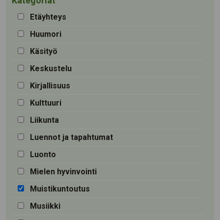
Kategoriat
Etäyhteys
Huumori
Käsityö
Keskustelu
Kirjallisuus
Kulttuuri
Liikunta
Luennot ja tapahtumat
Luonto
Mielen hyvinvointi
Muistikuntoutus
Musiikki