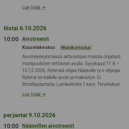
Lue lisää
→
tiistai 6.10.2026
10:00
Aivotreenit
Tapahtumapaikka:
Kuuselakeskus
Kategoriat:
Muistikuntoutus
Aivotreeniryhmässä aktivoidaan muistia ohjatusti
monipuolisten tehtävien avulla. Syyskausi 11.8.–
15.12.2026. Ryhmää ohjaa Nääsville ry:n ohjaaja.
Ryhmä on kaikille avoin ja maksuton. Ei
ilmoittautumista. Lumikellotila 1.kers. Tervetuloa!
Lue lisää
→
perjantai 9.10.2026
10:00
Nääsvillen aivotreenit