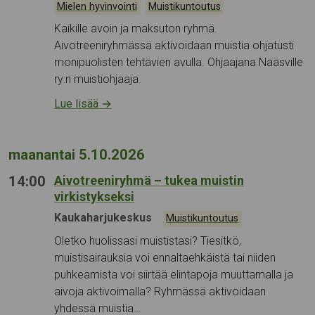
Kategoriat:
,
Mielen hyvinvointi
Muistikuntoutus
Kaikille avoin ja maksuton ryhmä.
Aivotreeniryhmässä aktivoidaan muistia ohjatusti
monipuolisten tehtävien avulla. Ohjaajana Nääsville
ry:n muistiohjaaja.
Lue lisää
→
maanantai 5.10.2026
14:00
Aivotreeniryhmä – tukea muistin
virkistykseksi
Tapahtumapaikka:
Kaukaharjukeskus
Kategoriat:
Muistikuntoutus
Oletko huolissasi muististasi? Tiesitkö,
muistisairauksia voi ennaltaehkäistä tai niiden
puhkeamista voi siirtää elintapoja muuttamalla ja
aivoja aktivoimalla? Ryhmässä aktivoidaan
yhdessä muistia…