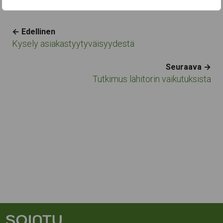
Navigation
← Edellinen
Kysely asiakastyytyväisyydestä
Seuraava →
Tutkimus lähitorin vaikutuksista