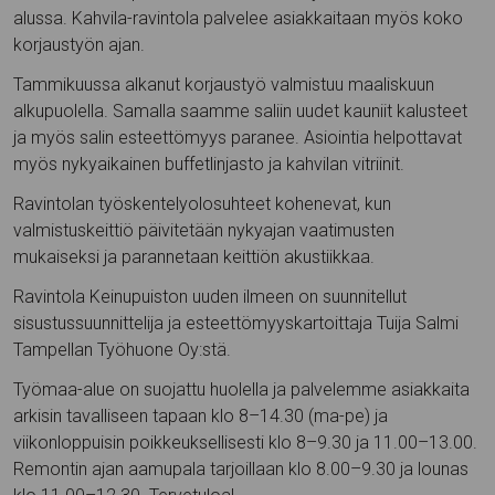
alussa. Kahvila-ravintola palvelee asiakkaitaan myös koko
korjaustyön ajan.
Tammikuussa alkanut korjaustyö valmistuu maaliskuun
alkupuolella. Samalla saamme saliin uudet kauniit kalusteet
ja myös salin esteettömyys paranee. Asiointia helpottavat
myös nykyaikainen buffetlinjasto ja kahvilan vitriinit.
Ravintolan työskentelyolosuhteet kohenevat, kun
valmistuskeittiö päivitetään nykyajan vaatimusten
mukaiseksi ja parannetaan keittiön akustiikkaa.
Ravintola Keinupuiston uuden ilmeen on suunnitellut
sisustussuunnittelija ja esteettömyyskartoittaja Tuija Salmi
Tampellan Työhuone Oy:stä.
Työmaa-alue on suojattu huolella ja palvelemme asiakkaita
arkisin tavalliseen tapaan klo 8–14.30 (ma-pe) ja
viikonloppuisin poikkeuksellisesti klo 8–9.30 ja 11.00–13.00.
Remontin ajan aamupala tarjoillaan klo 8.00–9.30 ja lounas