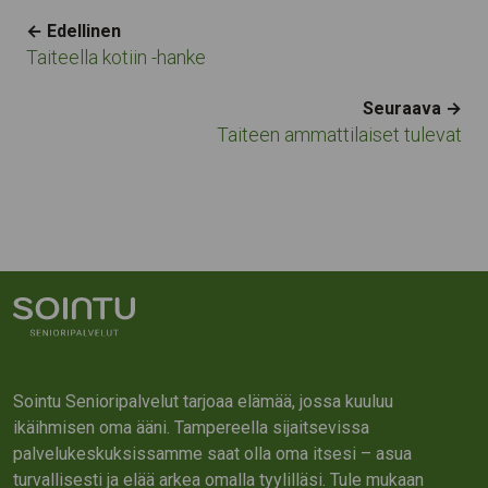
Navigation
← Edellinen
Taiteella kotiin -hanke
Seuraava →
Taiteen ammattilaiset tulevat
Sointu Senioripalvelut tarjoaa elämää, jossa kuuluu
ikäihmisen oma ääni. Tampereella sijaitsevissa
palvelukeskuksissamme saat olla oma itsesi – asua
turvallisesti ja elää arkea omalla tyylilläsi. Tule mukaan