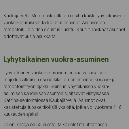
Kaukajärvellä Mummunkujalla on uusittu kaikki lyhytaikaiseen
vuokra-asumiseen tarkoitetut asunnot. Asunnot on
remontoitu ja niiden sisustus uusittu. Kauniit, raikkaat asunnot
odottavat uusia asukkaita.
Lyhytaikainen vuokra-asuminen
Lyhytaikainen vuokra-asuminen tarjoaa väliaikaisen
majoitusratkaisun esimerkiksi oman asunnon korjaus- ja
remontointityön ajaksi. Soinnun lyhytaikaisen vuokra-
asumisen kahdeksan asuntoa sijaitsevat viihtyisässä
Katriina-senioritalossa Kaukajärvellä. Asunnot ovat
kalustettuja tupakeittiöllisiä yksiöitä, jotka voi vuokrata 1–6
kuukauden ajaksi.
Talon ikäraja on 55 vuotta. Mikäli olet muuttamassa