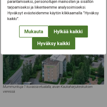
parantamiseksi, personoitujen mainosten ja sisällön
johanna.seppala@sointusenioripalvelut.fi
tarjoamiseksi ja liikenteemme analysoimiseksi.
Hyväksyt evästeidemme käytön klikkaamalla ”Hyväksy
kaikki”.
Mukauta
Hylkää kaikki
Hyväksy kaikki
Mummunkuja 1 kuvassa etualalla, aivan Kaukaharjukeskuksen
vieressä.