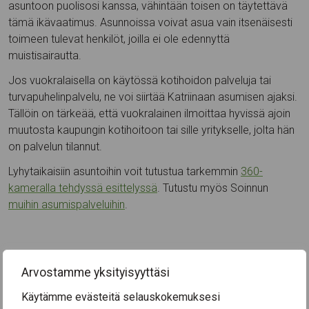
asuntoon puolisosi kanssa, vähintään toisen on täytettävä
tämä ikävaatimus. Asunnoissa voivat asua vain itsenäisesti
toimeen tulevat henkilöt, joilla ei ole edennyttä
muistisairautta.
Jos vuokralaisella on käytössä kotihoidon palveluja tai
turvapuhelinpalvelu, ne voi siirtää Katriinaan asumisen ajaksi.
Tällöin on tärkeää, että vuokralainen ilmoittaa hyvissä ajoin
muutosta kaupungin kotihoitoon tai sille yritykselle, jolta hän
on palvelun tilannut.
Lyhytaikaisiin asuntoihin voit tutustua tarkemmin
360-
kameralla tehdyssä esittelyssä
. Tutustu myös Soinnun
muihin asumispalveluihin
.
Lisätiedot ja vuokraus
Arvostamme yksityisyyttäsi
Johanna Seppälä, puh. 044 491 9160
Käytämme evästeitä selauskokemuksesi