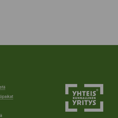
stä
öpaikat
tä