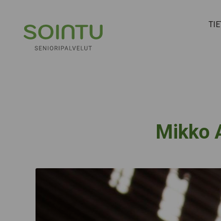
Hyppää sisältöön
TI
Mikko A