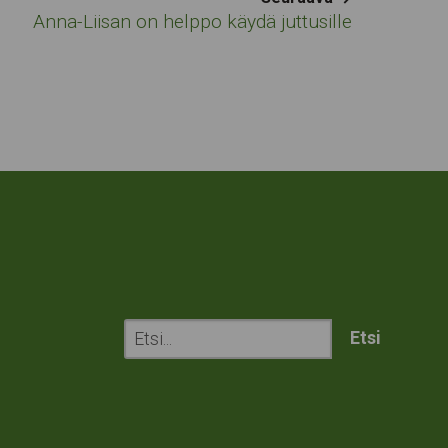
Anna-Liisan on helppo käydä juttusille
Etsi
sivustolta: