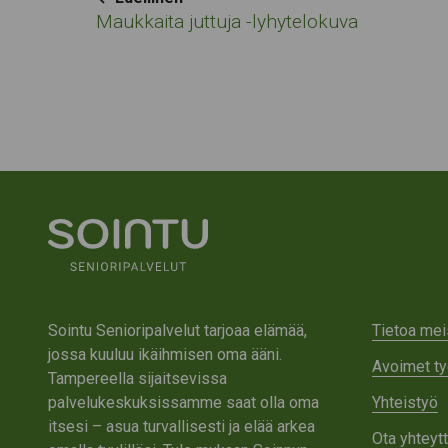
Navigation
Maukkaita juttuja -lyhytelokuva
Sointu Senioripalvelut tarjoaa elämää,
Tietoa mei
jossa kuuluu ikäihmisen oma ääni.
Avoimet ty
Tampereella sijaitsevissa
palvelukeskuksissamme saat olla oma
Yhteistyö
itsesi – asua turvallisesti ja elää arkea
Ota yhteyt