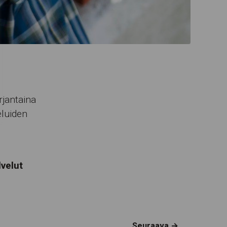
rjantaina
eluiden
lvelut
Seuraava →