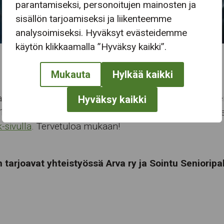
parantamiseksi, personoitujen mainosten ja
sisällön tarjoamiseksi ja liikenteemme
analysoimiseksi. Hyväksyt evästeidemme
käytön klikkaamalla ”Hyväksy kaikki”.
Mukauta
Hylkää kaikki
talon striimattu Ystävänpäivä-konsertti lähetetään pe
Hyväksy kaikki
 13. Konsertti kuullaan ja nähdään Sointu Senioripalv
-sivulla
. Tervetuloa mukaan!
 tarjoavat yhteistyössä Arva ry ja Sointu Senioripa