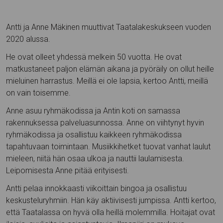
Antti ja Anne Mäkinen muuttivat Taatalakeskukseen vuoden
2020 alussa.
He ovat olleet yhdessä melkein 50 vuotta. He ovat
matkustaneet paljon elämän aikana ja pyöräily on ollut heille
mieluinen harrastus. Meillä ei ole lapsia, kertoo Antti, meillä
on vain toisemme.
Anne asuu ryhmäkodissa ja Antin koti on samassa
rakennuksessa palveluasunnossa. Anne on viihtynyt hyvin
ryhmäkodissa ja osallistuu kaikkeen ryhmäkodissa
tapahtuvaan toimintaan. Musiikkihetket tuovat vanhat laulut
mieleen, niitä hän osaa ulkoa ja nauttii laulamisesta.
Leipomisesta Anne pitää erityisesti.
Antti pelaa innokkaasti viikoittain bingoa ja osallistuu
keskusteluryhmiin. Hän käy aktiivisesti jumpissa. Antti kertoo,
että Taatalassa on hyvä olla heillä molemmilla. Hoitajat ovat