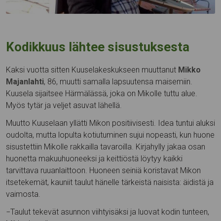
Kodikkuus lähtee sisustuksesta
Kaksi vuotta sitten Kuuselakeskukseen muuttanut
Mikko
Majanlahti
, 86, muutti samalla lapsuutensa maisemiin.
Kuusela sijaitsee Härmälässä, joka on Mikolle tuttu alue.
Myös tytär ja veljet asuvat lähellä.
Muutto Kuuselaan yllätti Mikon positiivisesti. Idea tuntui aluksi
oudolta, mutta lopulta kotiutuminen sujui nopeasti, kun huone
sisustettiin Mikolle rakkailla tavaroilla. Kirjahylly jakaa osan
huonetta makuuhuoneeksi ja keittiöstä löytyy kaikki
tarvittava ruuanlaittoon. Huoneen seiniä koristavat Mikon
itsetekemät, kauniit taulut hänelle tärkeistä naisista: äidistä ja
vaimosta.
−­Taulut tekevät asunnon viihtyisäksi ja luovat kodin tunteen,