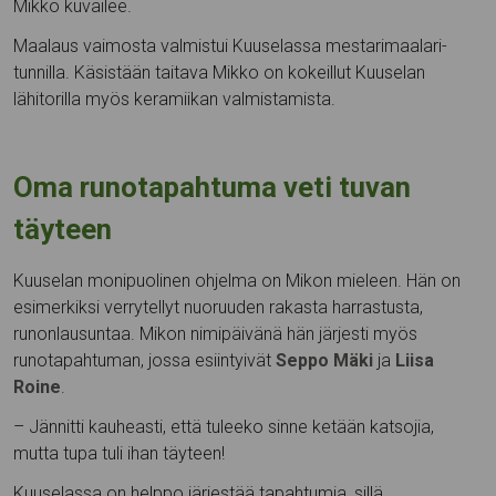
Mikko kuvailee.
Maalaus vaimosta valmistui Kuuselassa mestarimaalari-
tunnilla. Käsistään taitava Mikko on kokeillut Kuuselan
lähitorilla myös keramiikan valmistamista.
Oma runotapahtuma veti tuvan
täyteen
Kuuselan monipuolinen ohjelma on Mikon mieleen. Hän on
esimerkiksi verrytellyt nuoruuden rakasta harrastusta,
runonlausuntaa. Mikon nimipäivänä hän järjesti myös
runotapahtuman, jossa esiintyivät
Seppo Mäki
ja
Liisa
Roine
.
– Jännitti kauheasti, että tuleeko sinne ketään katsojia,
mutta tupa tuli ihan täyteen!
Kuuselassa on helppo järjestää tapahtumia, sillä