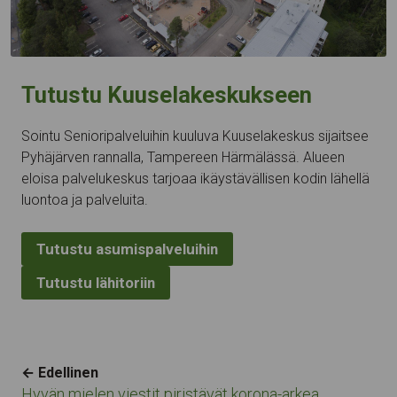
Tutustu Kuuselakeskukseen
Sointu Senioripalveluihin kuuluva Kuuselakeskus sijaitsee
Pyhäjärven rannalla, Tampereen Härmälässä. Alueen
eloisa palvelukeskus tarjoaa ikäystävällisen kodin lähellä
luontoa ja palveluita.
Tutustu asumispalveluihin
Tutustu lähitoriin
Navigation
← Edellinen
Hyvän mielen viestit piristävät korona-arkea