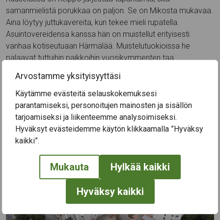
samanmielistä porukkaa on paljon. Se on Mikosta mukavaa.
Aina löytyy juttukavereita, kun tekee mieli rupatella.
Asuintovereidensa kanssa hän on muistellut erityisesti
vanhaa kotiseutuaan Härmälää. Muistelutuokioissa he
palaavat tuttuihin paikkoihin vuosikymmenten taa.
− On mukava muistella yhressä meirän nuoruuden
Arvostamme yksityisyyttäsi
Tamperetta. Porukalla on hauska jutella kaikesta, mitä
Käytämme evästeitä selauskokemuksesi
mieleen juolahtaa!
parantamiseksi, personoitujen mainosten ja sisällön
tarjoamiseksi ja liikenteemme analysoimiseksi.
Hyväksyt evästeidemme käytön klikkaamalla ”Hyväksy
kaikki”.
Mukauta
Hylkää kaikki
Hyväksy kaikki