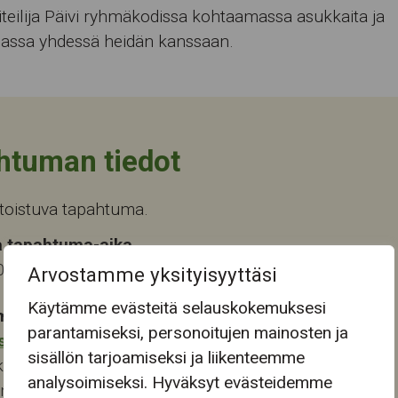
iteilija Päivi ryhmäkodissa kohtaamassa asukkaita ja
ssa yhdessä heidän kanssaan.
htuman tiedot
toistuva tapahtuma.
 tapahtuma-aika
026 13:00
Arvostamme yksityisyyttäsi
Käytämme evästeitä selauskokemuksesi
mapaikka:
parantamiseksi, personoitujen mainosten ja
stokeskus
sisällön tarjoamiseksi ja liikenteemme
katu 28
analysoimiseksi. Hyväksyt evästeidemme
ampere