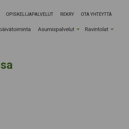
OPISKELIJAPALVELUT
REKRY
OTA YHTEYTTÄ
 päivätoiminta
Asumispalvelut
Ravintolat
ssa