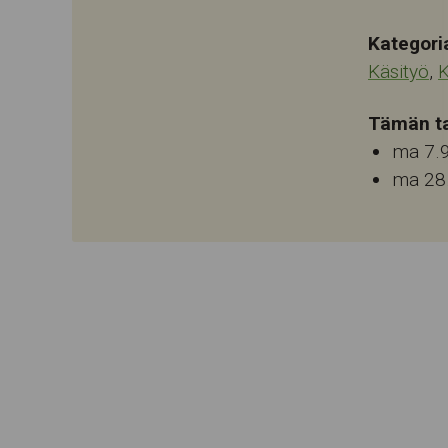
Kategori
Käsityö
,
K
Tämän ta
ma 7.
ma 28