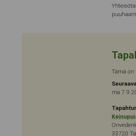
Yhteisöta
puuhaama
Tapa
Tämä on 
Seuraava
ma 7.9.2
Tapahtu
Keinupui
Oriveden
33720
T