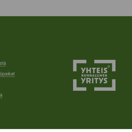
stä
öpaikat
tä