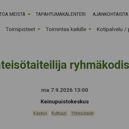
ETOA MEISTÄ
TAPAHTUMAKALENTERI
AJANKOHTAISTA
Toimipisteet
Toimintaa kaikille
Kotipalvelu /
teisötaiteilija ryhmäkodi
ma 7.9.2026 13:00
Tapahtumapaikka:
Keinupuistokeskus
Kategoriat:
,
,
Käsityö
Kulttuuri
Yhteisötaide