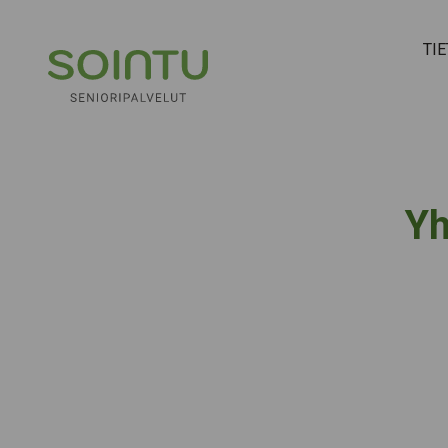
Hyppää sisältöön
TI
Yh