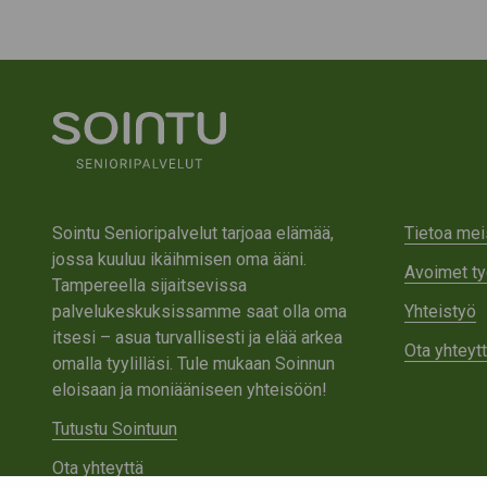
Sointu Senioripalvelut tarjoaa elämää,
Tietoa mei
jossa kuuluu ikäihmisen oma ääni.
Avoimet ty
Tampereella sijaitsevissa
palvelukeskuksissamme saat olla oma
Yhteistyö
itsesi – asua turvallisesti ja elää arkea
Ota yhteyt
omalla tyylilläsi. Tule mukaan Soinnun
eloisaan ja moniääniseen yhteisöön!
Tutustu Sointuun
Ota yhteyttä