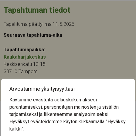
Tapahtuman tiedot
Tapahtuma päättyi ma 11.5.2026
Seuraava tapahtuma-aika
Tapahtumapaikka:
Kaukaharjukeskus
Keskisenkatu 13-15
33710
Tampere
Kategoriat:
Arvostamme yksityisyyttäsi
Keskustelu
Käytämme evästeitä selauskokemuksesi
parantamiseksi, personoitujen mainosten ja sisällön
tarjoamiseksi ja liikenteemme analysoimiseksi.
← Näytä kaikki tapahtumat
Hyväksyt evästeidemme käytön klikkaamalla ”Hyväksy
kaikki”.