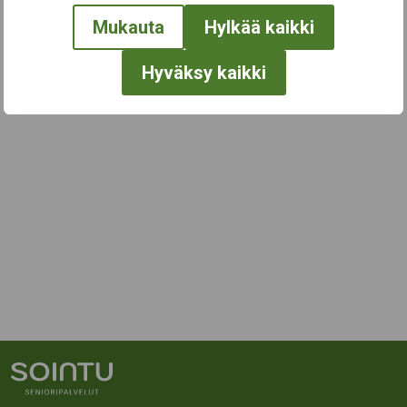
Mukauta
Hylkää kaikki
Hyväksy kaikki