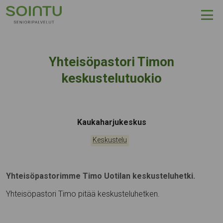
Hyppää sisältöön
Yhteisöpastori Timon
keskustelutuokio
Tapahtumapaikka:
Kaukaharjukeskus
Kategoriat:
Keskustelu
Yhteisöpastorimme Timo Uotilan keskusteluhetki.
Yhteisöpastori Timo pitää keskusteluhetken.