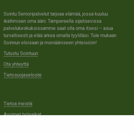
Sointu Senioripalvelut tarjoaa elämää, jossa kuuluu
ikäihmisen oma ääni. Tampereella sijaitsevissa
palvelukeskuksissamme saat olla oma itsesi – asua
turvallisesti ja elää arkea omalla tyylilläsi. Tule mukaan
Soinnun eloisaan ja moniääniseen yhteisöön!
Tutustu Sointuun
Ota yhteyttä
Tietosuojaseloste
Tietoa meistä
Avoimet työpaikat
Yhteistyö