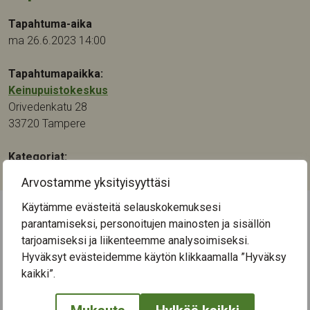
Tapahtuma-aika
ma 26.6.2023 14:00
Tapahtumapaikka:
Keinupuistokeskus
Orivedenkatu 28
33720
Tampere
Kategoriat:
Kulttuuri
,
Musiikki
Arvostamme yksityisyyttäsi
Käytämme evästeitä selauskokemuksesi
parantamiseksi, personoitujen mainosten ja sisällön
← Näytä kaikki tapahtumat
tarjoamiseksi ja liikenteemme analysoimiseksi.
Hyväksyt evästeidemme käytön klikkaamalla ”Hyväksy
kaikki”.