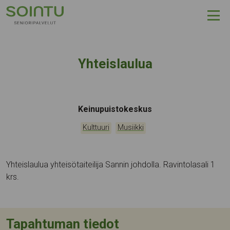
Hyppää sisältöön
Yhteislaulua
Tapahtumapaikka:
Keinupuistokeskus
Kategoriat:
,
Kulttuuri
Musiikki
Yhteislaulua yhteisötaiteilija Sannin johdolla. Ravintolasali 1
krs.
Tapahtuman tiedot