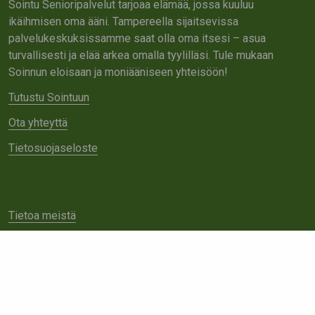
Sointu Senioripalvelut tarjoaa elämää, jossa kuuluu
ikäihmisen oma ääni. Tampereella sijaitsevissa
palvelukeskuksissamme saat olla oma itsesi – asua
turvallisesti ja elää arkea omalla tyylilläsi. Tule mukaan
Soinnun eloisaan ja moniääniseen yhteisöön!
Tutustu Sointuun
Ota yhteyttä
Tietosuojaseloste
Tietoa meistä
Avoimet työpaikat
Yhteistyö
Ota yhteyttä