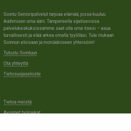
Sointu Senioripalvelut tarjoaa elämää, jossa kuuluu
ikäihmisen oma ääni. Tampereella sijaitsevissa
palvelukeskuksissamme saat olla oma itsesi – asua
turvallisesti ja elää arkea omalla tyylilläsi. Tule mukaan
Soinnun eloisaan ja moniääniseen yhteisöön!
Tutustu Sointuun
Ota yhteyttä
Tietosuojaseloste
Tietoa meistä
Avoimet työpaikat
Yhteistyö