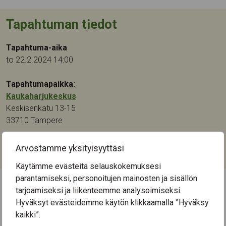
Tapahtuman tiedot
Tapahtuma-aika
to 22.2.2024 14:00
Tapahtumapaikka:
Kaukaharjukeskus
Keskisenkatu 13-15
33710
Tampere
Kategoriat:
Arvostamme yksityisyyttäsi
Muu
Käytämme evästeitä selauskokemuksesi
parantamiseksi, personoitujen mainosten ja sisällön
tarjoamiseksi ja liikenteemme analysoimiseksi.
← Näytä kaikki tapahtumat
Hyväksyt evästeidemme käytön klikkaamalla ”Hyväksy
kaikki”.