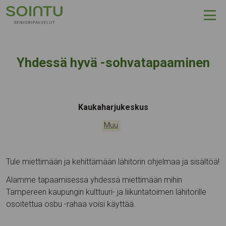
Hyppää sisältöön
Yhdessä hyvä -sohvatapaaminen
Tapahtumapaikka:
Kaukaharjukeskus
Kategoriat:
Muu
Tule miettimään ja kehittämään lähitorin ohjelmaa ja sisältöä!
Alamme tapaamisessa yhdessä miettimään mihin
Tampereen kaupungin kulttuuri- ja liikuntatoimen lähitorille
osoitettua osbu -rahaa voisi käyttää.