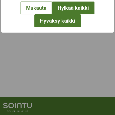
Mukauta
Hylkää kaikki
Hyväksy kaikki