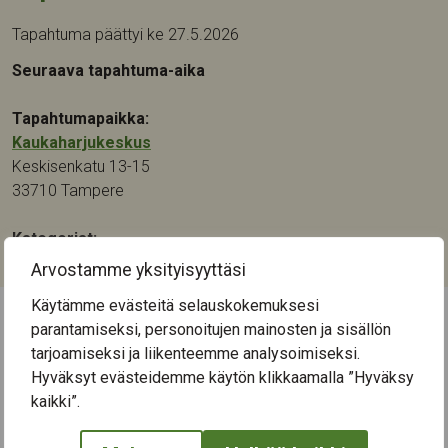
Tapahtuma päättyi ke 27.5.2026
Seuraava tapahtuma-aika
Tapahtumapaikka:
Kaukaharjukeskus
Keskisenkatu 13-15
33710
Tampere
Kategoriat:
Musiikki
,
Muu
Arvostamme yksityisyyttäsi
Käytämme evästeitä selauskokemuksesi
parantamiseksi, personoitujen mainosten ja sisällön
← Näytä kaikki tapahtumat
tarjoamiseksi ja liikenteemme analysoimiseksi.
Hyväksyt evästeidemme käytön klikkaamalla ”Hyväksy
kaikki”.