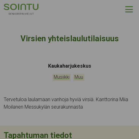
Hyppää sisältöön
Virsien yhteislaulutilaisuus
Tapahtumapaikka:
Kaukaharjukeskus
Kategoriat:
,
Musiikki
Muu
Tervetuloa laulamaan vanhoja hyviä virsiä. Kanttorina Miia
Moilanen Messukylän seurakunnasta
Tapahtuman tiedot