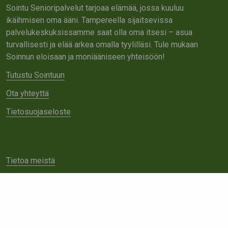
Sointu Senioripalvelut tarjoaa elämää, jossa kuuluu
ikäihmisen oma ääni. Tampereella sijaitsevissa
palvelukeskuksissamme saat olla oma itsesi – asua
turvallisesti ja elää arkea omalla tyylilläsi. Tule mukaan
Soinnun eloisaan ja moniääniseen yhteisöön!
Tutustu Sointuun
Ota yhteyttä
Tietosuojaseloste
Tietoa meistä
Avoimet työpaikat
Yhteistyö
Ota yhteyttä