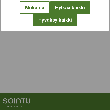
Mukauta
Hylkää kaikki
Hyväksy kaikki