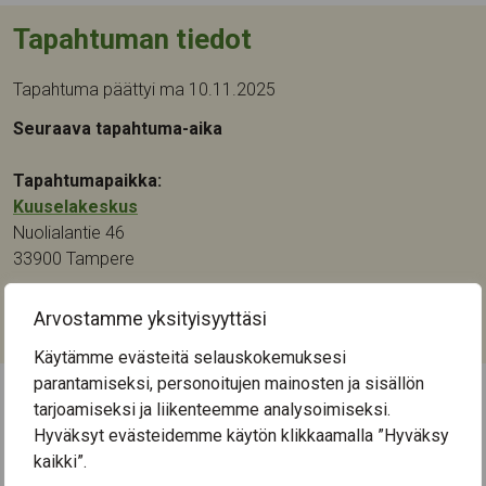
Tapahtuman tiedot
Tapahtuma päättyi ma 10.11.2025
Seuraava tapahtuma-aika
Tapahtumapaikka:
Kuuselakeskus
Nuolialantie 46
33900
Tampere
Kategoriat:
Arvostamme yksityisyyttäsi
Keskustelu
,
Kulttuuri
,
Taide
Käytämme evästeitä selauskokemuksesi
parantamiseksi, personoitujen mainosten ja sisällön
tarjoamiseksi ja liikenteemme analysoimiseksi.
← Näytä kaikki tapahtumat
Hyväksyt evästeidemme käytön klikkaamalla ”Hyväksy
kaikki”.