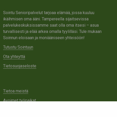
Sointu Senioripalvelut tarjoaa elämää, jossa kuuluu
ikäihmisen oma ääni. Tampereella sijaitsevissa
palvelukeskuksissamme saat olla oma itsesi – asua
turvallisesti ja elää arkea omalla tyylilläsi. Tule mukaan
Soinnun eloisaan ja moniääniseen yhteisöön!
Tutustu Sointuun
Ota yhteyttä
Tietosuojaseloste
Tietoa meistä
Avoimet työpaikat
Yhteistyö