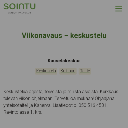
Hyppää sisältöön
Viikonavaus – keskustelu
Tapahtumapaikka:
Kuuselakeskus
Kategoriat:
,
,
Keskustelu
Kulttuuri
Taide
Keskustelua arjesta, toiveista ja muista asioista. Kurkkaus
tulevan viikon ohjelmaan. Tervetuloa mukaan! Ohjaajana
yhteisötaiteilija Kanerva. Lisätiedot p. 050 516 4531.
Ravintolassa 1. krs.