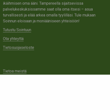
ikäihmisen oma ääni. Tampereella sijaitsevissa
palvelukeskuksissamme saat olla oma itsesi – asua
turvallisesti ja elää arkea omalla tyylilläsi. Tule mukaan
Soinnun eloisaan ja moniääniseen yhteisöön!
Tutustu Sointuun
Ota yhteyttä
Tietosuojaseloste
Tietoa meistä
Avoimet työpaikat
Yhteistyö
Ota yhteyttä