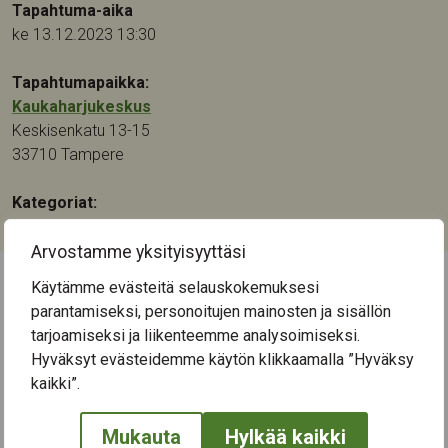
Tapahtuma-aika
ke 13.12.2023 13:30
Tapahtumapaikka:
Kaukaharjukeskus
Keskisenkatu 13-15
33710
Tampere
Kategoriat:
Muu
Arvostamme yksityisyyttäsi
Käytämme evästeitä selauskokemuksesi
← Näytä kaikki tapahtumat
parantamiseksi, personoitujen mainosten ja sisällön
tarjoamiseksi ja liikenteemme analysoimiseksi.
Hyväksyt evästeidemme käytön klikkaamalla ”Hyväksy
kaikki”.
Mukauta
Hylkää kaikki