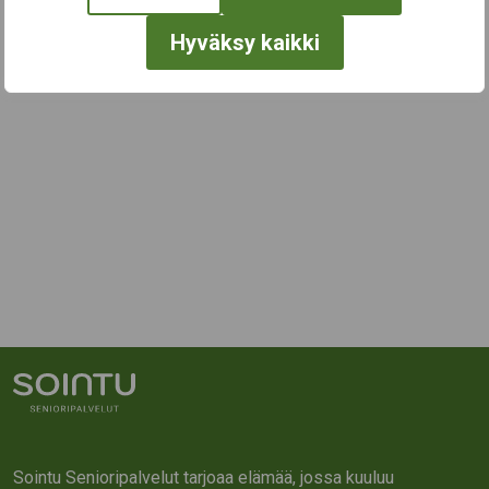
Hyväksy kaikki
Sointu Senioripalvelut tarjoaa elämää, jossa kuuluu