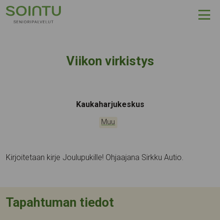
Hyppää sisältöön
Viikon virkistys
Tapahtumapaikka:
Kaukaharjukeskus
Kategoriat:
Muu
Kirjoitetaan kirje Joulupukille! Ohjaajana Sirkku Autio.
Tapahtuman tiedot