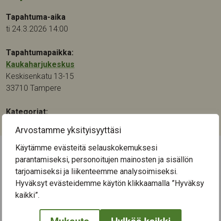
Tapahtuma-aika
ti 24.3.2026 14:00
Tapahtumapaikka:
Kaukaharjukeskus
Keskisenkatu 13-15
33710
Tampere
Kategoriat:
Muu
Arvostamme yksityisyyttäsi
Käytämme evästeitä selauskokemuksesi
parantamiseksi, personoitujen mainosten ja sisällön
← Näytä kaikki tapahtumat
tarjoamiseksi ja liikenteemme analysoimiseksi.
Hyväksyt evästeidemme käytön klikkaamalla ”Hyväksy
kaikki”.