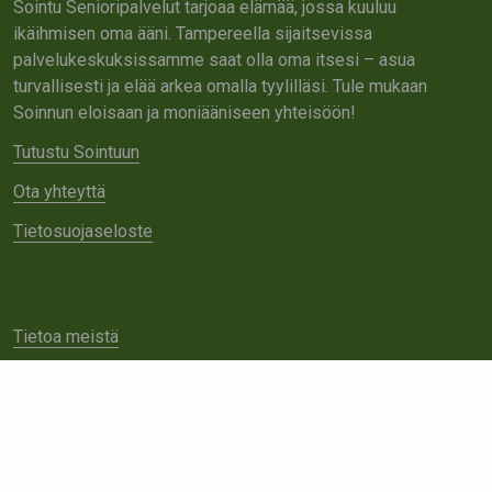
Sointu Senioripalvelut tarjoaa elämää, jossa kuuluu
ikäihmisen oma ääni. Tampereella sijaitsevissa
palvelukeskuksissamme saat olla oma itsesi – asua
turvallisesti ja elää arkea omalla tyylilläsi. Tule mukaan
Soinnun eloisaan ja moniääniseen yhteisöön!
Tutustu Sointuun
Ota yhteyttä
Tietosuojaseloste
Tietoa meistä
Avoimet työpaikat
Yhteistyö
Ota yhteyttä