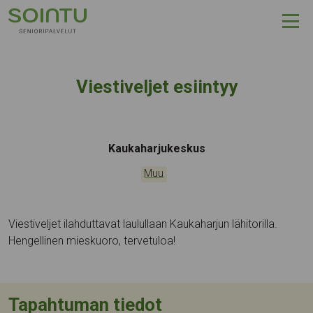
Hyppää sisältöön
Viestiveljet esiintyy
Tapahtumapaikka:
Kaukaharjukeskus
Kategoriat:
Muu
Viestiveljet ilahduttavat laulullaan Kaukaharjun lähitorilla.
Hengellinen mieskuoro, tervetuloa!
Tapahtuman tiedot