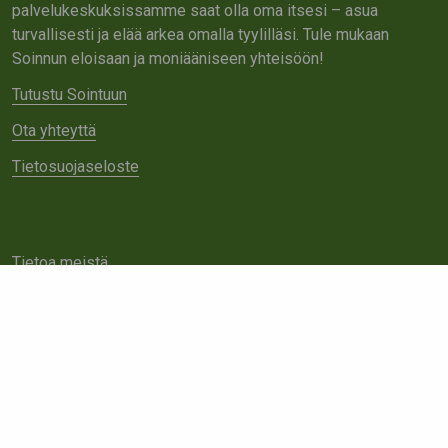
palvelukeskuksissamme saat olla oma itsesi – asua
turvallisesti ja elää arkea omalla tyylilläsi. Tule mukaan
Soinnun eloisaan ja moniääniseen yhteisöön!
Tutustu Sointuun
Ota yhteyttä
Tietosuojaseloste
Tietoa meistä
Avoimet työpaikat
Yhteistyö
Ota yhteyttä