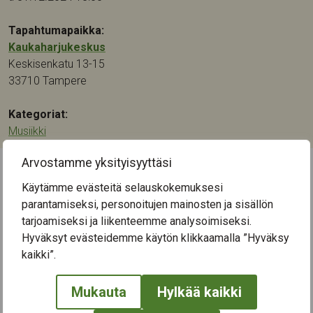
Tapahtumapaikka:
Kaukaharjukeskus
Keskisenkatu 13-15
33710
Tampere
Kategoriat:
Musiikki
Arvostamme yksityisyyttäsi
Käytämme evästeitä selauskokemuksesi
← Näytä kaikki tapahtumat
parantamiseksi, personoitujen mainosten ja sisällön
tarjoamiseksi ja liikenteemme analysoimiseksi.
Hyväksyt evästeidemme käytön klikkaamalla ”Hyväksy
kaikki”.
Mukauta
Hylkää kaikki