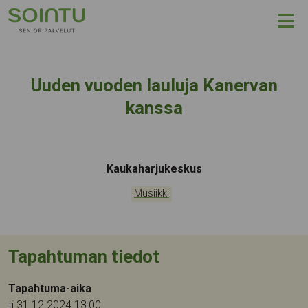
Hyppää sisältöön
Uuden vuoden lauluja Kanervan
kanssa
Tapahtumapaikka:
Kaukaharjukeskus
Kategoriat:
Musiikki
Tapahtuman tiedot
Tapahtuma-aika
ti 31.12.2024 13:00