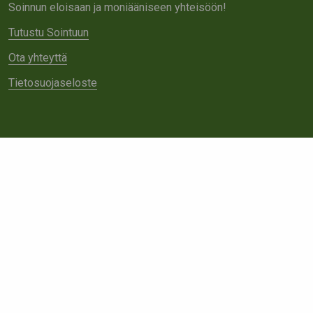
Soinnun eloisaan ja moniääniseen yhteisöön!
Tutustu Sointuun
Ota yhteyttä
Tietosuojaseloste
Tietoa meistä
Avoimet työpaikat
Yhteistyö
Ota yhteyttä