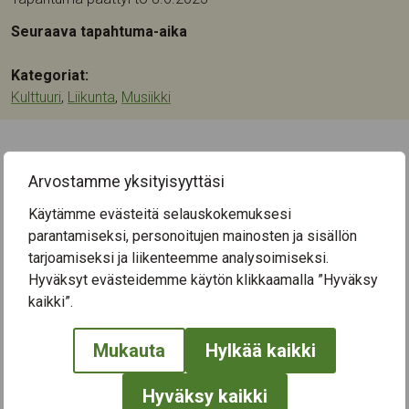
Seuraava tapahtuma-aika
Kategoriat:
Kulttuuri
,
Liikunta
,
Musiikki
← Näytä kaikki tapahtumat
Arvostamme yksityisyyttäsi
Käytämme evästeitä selauskokemuksesi
parantamiseksi, personoitujen mainosten ja sisällön
tarjoamiseksi ja liikenteemme analysoimiseksi.
Hyväksyt evästeidemme käytön klikkaamalla ”Hyväksy
kaikki”.
Mukauta
Hylkää kaikki
Hyväksy kaikki