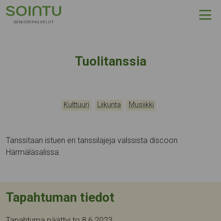
Hyppää sisältöön
Tuolitanssia
Kategoriat:
,
,
Tapahtumapaikka:
Kulttuuri
Liikunta
Musiikki
Tanssitaan istuen eri tanssilajeja valssista discoon
Härmäläsalissa.
Tapahtuman tiedot
Tapahtuma päättyi to 8.6.2023