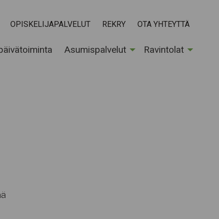
OPISKELIJAPALVELUT
REKRY
OTA YHTEYTTÄ
 päivätoiminta
Asumispalvelut
Ravintolat
nä