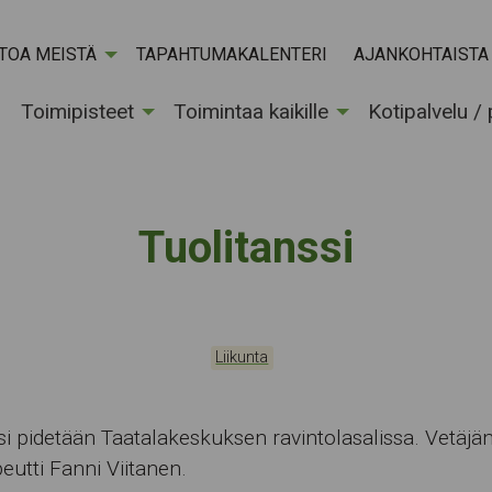
ETOA MEISTÄ
TAPAHTUMAKALENTERI
AJANKOHTAISTA
Toimipisteet
Toimintaa kaikille
Kotipalvelu /
Tuolitanssi
Kategoriat:
Tapahtumapaikka:
Liikunta
si pidetään Taatalakeskuksen ravintolasalissa. Vetäjä
peutti Fanni Viitanen.