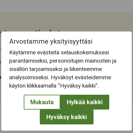
htuman tiedot
Arvostamme yksityisyyttäsi
 päättyi ti 31.5.2022
Käytämme evästeitä selauskokemuksesi
parantamiseksi, personoitujen mainosten ja
 tapahtuma-aika
sisällön tarjoamiseksi ja liikenteemme
at:
analysoimiseksi. Hyväksyt evästeidemme
käytön klikkaamalla ”Hyväksy kaikki”.
Mukauta
Hylkää kaikki
Hyväksy kaikki
← Näytä kaikki tapahtumat