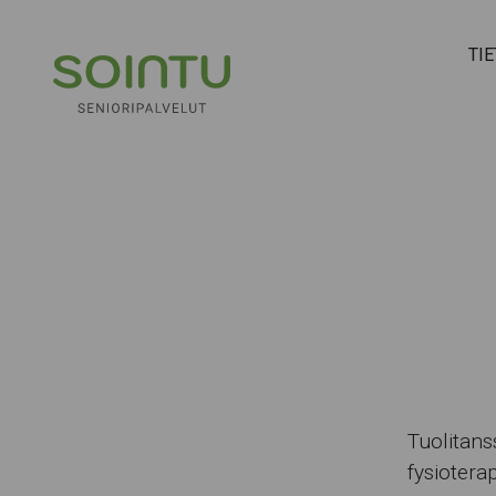
Hyppää sisältöön
TI
Tuolitans
fysiotera