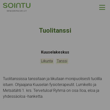
Hyppää sisältöön
Tuolitanssi
Tapahtumapaikka:
Kuuselakeskus
Kategoriat:
,
Liikunta
Tanssi
Tuolitanssissa tanssitaan ja liikutaan monipuolisesti tuolilla
istuen. Ohjaajana Kuuselan fysioterapeutit. Lumikello ja
Metsätähti 1. krs. Tervetuloa! Ryhmä on osa Iloa, eloa ja
yhdessäoloa -hanketta.