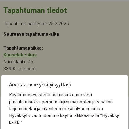
Tapahtuman tiedot
Tapahtuma päättyi ke 25.2.2026
Seuraava tapahtuma-aika
Tapahtumapaikka:
Kuuselakeskus
Nuolialantie 46
33900
Tampere
Kategoriat:
Arvostamme yksityisyyttäsi
Liikunta
,
Tanssi
Käytämme evästeitä selauskokemuksesi
parantamiseksi, personoitujen mainosten ja sisällön
tarjoamiseksi ja liikenteemme analysoimiseksi.
← Näytä kaikki tapahtumat
Hyväksyt evästeidemme käytön klikkaamalla ”Hyväksy
kaikki”.