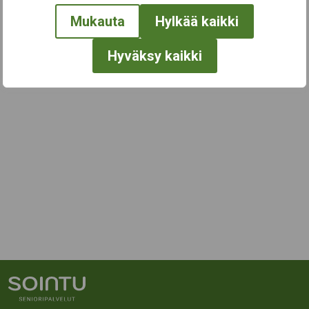
Mukauta
Hylkää kaikki
Hyväksy kaikki