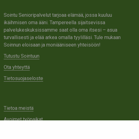
Sointu Senioripalvelut tarjoaa elämää, jossa kuuluu
ikäihmisen oma ääni. Tampereella sijaitsevissa
palvelukeskuksissamme saat olla oma itsesi – asua
turvallisesti ja elää arkea omalla tyylilläsi. Tule mukaan
Soinnun eloisaan ja moniääniseen yhteisöön!
Tutustu Sointuun
Ota yhteyttä
Tietosuojaseloste
Tietoa meistä
Avoimet työpaikat
Yhteistyö