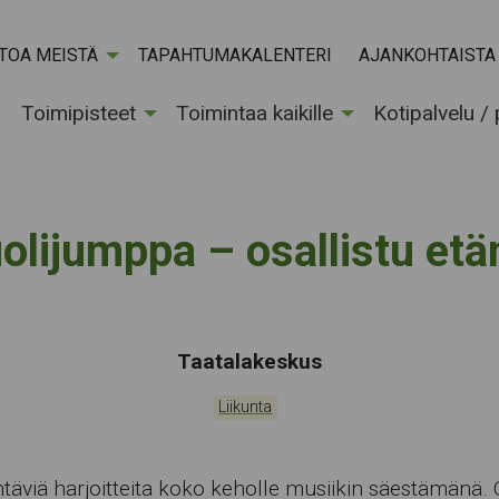
ETOA MEISTÄ
TAPAHTUMAKALENTERI
AJANKOHTAISTA
Toimipisteet
Toimintaa kaikille
Kotipalvelu /
olijumppa – osallistu etä
Tapahtumapaikka:
Taatalakeskus
Kategoriat:
Liikunta
htäviä harjoitteita koko keholle musiikin säestämänä.