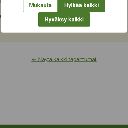
ampere
Mukauta
Hylkää kaikki
at:
Hyväksy kaikki
← Näytä kaikki tapahtumat