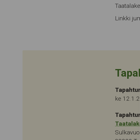
Taatalake
Linkki j
Tapa
Tapahtu
ke 12.1.
Tapahtu
Taatalak
Sulkavuo