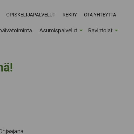
OPISKELIJAPALVELUT
REKRY
OTA YHTEYTTÄ
 päivätoiminta
Asumispalvelut
Ravintolat
nä!
 Ohjaajana