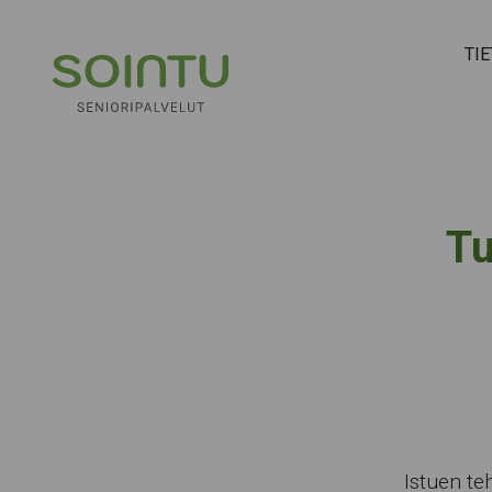
Hyppää sisältöön
TI
Tu
Istuen te