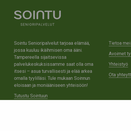
Sointu Senioripalvelut tarjoaa elämää,
Tietoa mei
jossa kuuluu ikäihmisen oma ääni.
Avoimet ty
Tampereella sijaitsevissa
palvelukeskuksissamme saat olla oma
Yhteistyö
itsesi – asua turvallisesti ja elää arkea
Ota yhteyt
omalla tyylilläsi. Tule mukaan Soinnun
eloisaan ja moniääniseen yhteisöön!
Tutustu Sointuun
Ota yhteyttä
Tietosuojaseloste