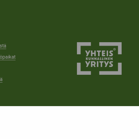
stä
öpaikat
tä