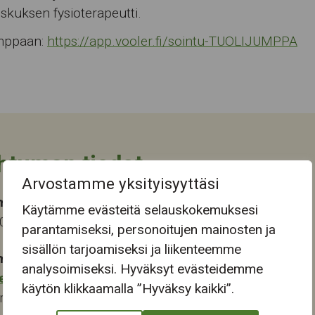
skuksen fysioterapeutti.
umppaan:
https://app.vooler.fi/sointu-TUOLIJUMPPA
htuman tiedot
Arvostamme yksityisyyttäsi
ma-aika
Käytämme evästeitä selauskokemuksesi
2022 12:30
parantamiseksi, personoitujen mainosten ja
sisällön tarjoamiseksi ja liikenteemme
mapaikka:
analysoimiseksi. Hyväksyt evästeidemme
eskus
käytön klikkaamalla ”Hyväksy kaikki”.
renkatu 6