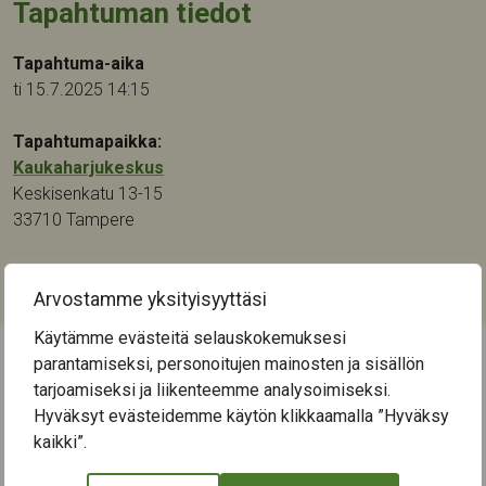
Tapahtuman tiedot
Tapahtuma-aika
ti 15.7.2025 14:15
Tapahtumapaikka:
Kaukaharjukeskus
Keskisenkatu 13-15
33710
Tampere
Kategoriat:
Liikunta
Arvostamme yksityisyyttäsi
Käytämme evästeitä selauskokemuksesi
parantamiseksi, personoitujen mainosten ja sisällön
← Näytä kaikki tapahtumat
tarjoamiseksi ja liikenteemme analysoimiseksi.
Hyväksyt evästeidemme käytön klikkaamalla ”Hyväksy
kaikki”.