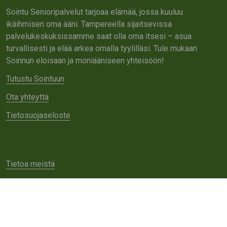
Sointu Senioripalvelut tarjoaa elämää, jossa kuuluu
ikäihmisen oma ääni. Tampereella sijaitsevissa
palvelukeskuksissamme saat olla oma itsesi – asua
turvallisesti ja elää arkea omalla tyylilläsi. Tule mukaan
Soinnun eloisaan ja moniääniseen yhteisöön!
Tutustu Sointuun
Ota yhteyttä
Tietosuojaseloste
Tietoa meistä
Avoimet työpaikat
Yhteistyö
Ota yhteyttä