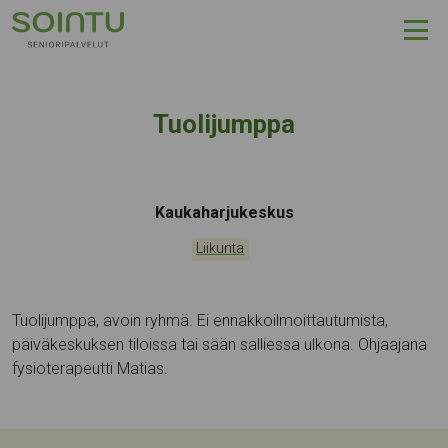
Hyppää sisältöön
Tuolijumppa
Tapahtumapaikka:
Kaukaharjukeskus
Kategoriat:
Liikunta
Tuolijumppa, avoin ryhmä. Ei ennakkoilmoittautumista,
päiväkeskuksen tiloissa tai sään salliessa ulkona. Ohjaajana
fysioterapeutti Matias.