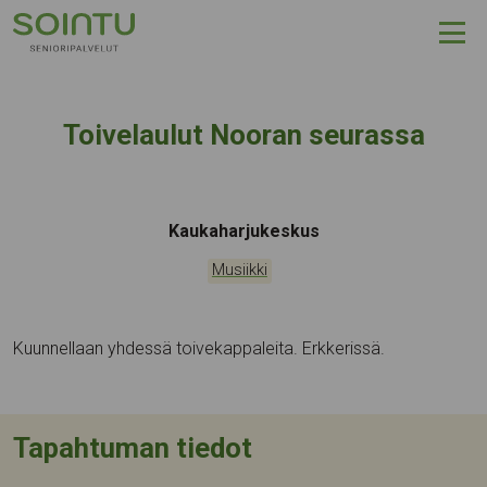
Hyppää sisältöön
Toivelaulut Nooran seurassa
Tapahtumapaikka:
Kaukaharjukeskus
Kategoriat:
Musiikki
Kuunnellaan yhdessä toivekappaleita. Erkkerissä.
Tapahtuman tiedot