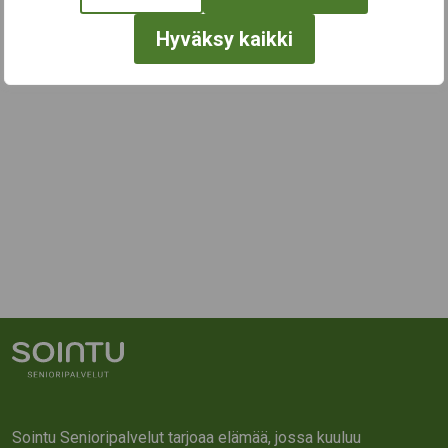
Hyväksy kaikki
Sointu Senioripalvelut tarjoaa elämää, jossa kuuluu