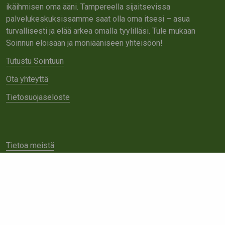
ikäihmisen oma ääni. Tampereella sijaitsevissa
palvelukeskuksissamme saat olla oma itsesi – asua
turvallisesti ja elää arkea omalla tyylilläsi. Tule mukaan
Soinnun eloisaan ja moniääniseen yhteisöön!
Tutustu Sointuun
Ota yhteyttä
Tietosuojaseloste
Tietoa meistä
Avoimet työpaikat
Yhteistyö
Ota yhteyttä