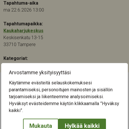
Tapahtuma-aika
ma 22.6.2026 13:00
Tapahtumapaikka:
Kaukaharjukeskus
Keskisenkatu 13-15
33710
Tampere
Kategoriat:
Musiikki
Arvostamme yksityisyyttäsi
Käytämme evästeitä selauskokemuksesi
← Näytä kaikki tapahtumat
parantamiseksi, personoitujen mainosten ja sisällön
tarjoamiseksi ja liikenteemme analysoimiseksi.
Hyväksyt evästeidemme käytön klikkaamalla ”Hyväksy
kaikki”.
Mukauta
Hylkää kaikki