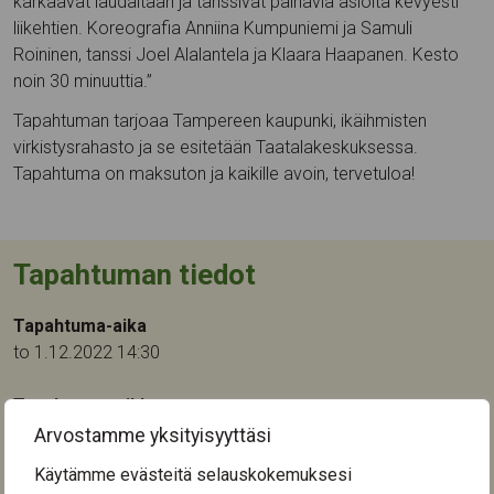
karkaavat laudaltaan ja tanssivat painavia asioita kevyesti
liikehtien. Koreografia Anniina Kumpuniemi ja Samuli
Roininen, tanssi Joel Alalantela ja Klaara Haapanen. Kesto
noin 30 minuuttia.”
Tapahtuman tarjoaa Tampereen kaupunki, ikäihmisten
virkistysrahasto ja se esitetään Taatalakeskuksessa.
Tapahtuma on maksuton ja kaikille avoin, tervetuloa!
Tapahtuman tiedot
Tapahtuma-aika
to 1.12.2022 14:30
Tapahtumapaikka:
Taatalakeskus
Arvostamme yksityisyyttäsi
Sulkavuorenkatu 6
Käytämme evästeitä selauskokemuksesi
33820
Tampere