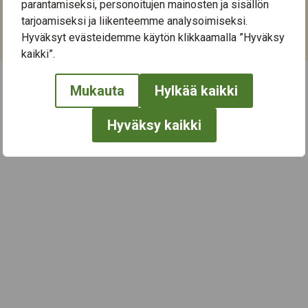
parantamiseksi, personoitujen mainosten ja sisällön
tarjoamiseksi ja liikenteemme analysoimiseksi.
Kategoriat:
Hyväksyt evästeidemme käytön klikkaamalla ”Hyväksy
Kulttuuri
,
Liikunta
,
Musiikki
,
Taide
kaikki”.
Mukauta
Hylkää kaikki
← Näytä kaikki tapahtumat
Hyväksy kaikki