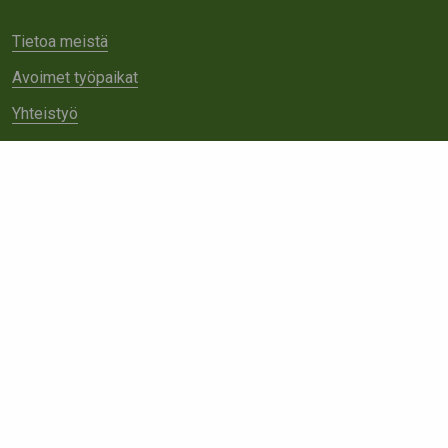
Tietoa meistä
Avoimet työpaikat
Yhteistyö
Ota yhteyttä
Etsi
sivustolta: