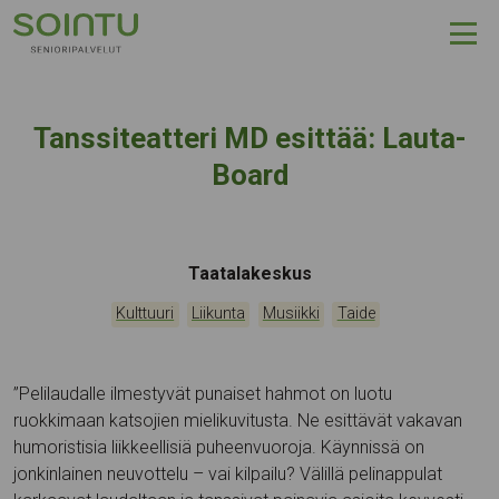
Hyppää sisältöön
Tanssiteatteri MD esittää: Lauta-
Board
Tapahtumapaikka:
Taatalakeskus
Kategoriat:
,
,
,
Kulttuuri
Liikunta
Musiikki
Taide
”Pelilaudalle ilmestyvät punaiset hahmot on luotu
ruokkimaan katsojien mielikuvitusta. Ne esittävät vakavan
humoristisia liikkeellisiä puheenvuoroja. Käynnissä on
jonkinlainen neuvottelu – vai kilpailu? Välillä pelinappulat