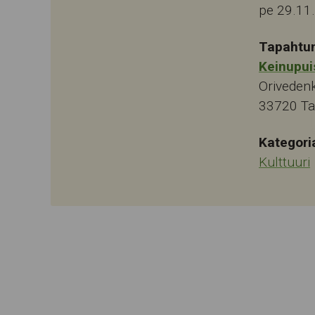
pe 29.11
Tapahtu
Keinupui
Oriveden
33720
T
Kategori
Kulttuuri