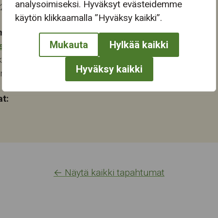
analysoimiseksi. Hyväksyt evästeidemme
.2024 13:00
käytön klikkaamalla ”Hyväksy kaikki”.
mapaikka:
Mukauta
Hylkää kaikki
stokeskus
katu 28
Hyväksy kaikki
ampere
at:
← Näytä kaikki tapahtumat