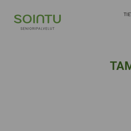
Hyppää sisältöön
TI
TAMK