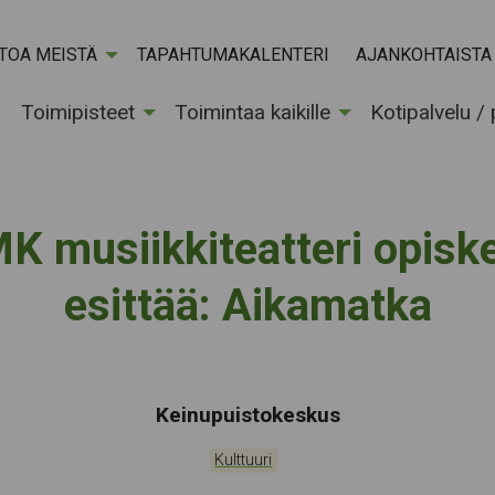
ETOA MEISTÄ
TAPAHTUMAKALENTERI
AJANKOHTAISTA
Toimipisteet
Toimintaa kaikille
Kotipalvelu /
 musiikkiteatteri opiske
esittää: Aikamatka
Tapahtumapaikka:
Keinupuistokeskus
Kategoriat:
Kulttuuri