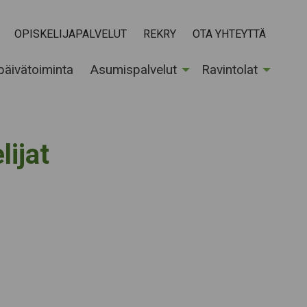
OPISKELIJAPALVELUT
REKRY
OTA YHTEYTTÄ
 päivätoiminta
Asumispalvelut
Ravintolat
lijat