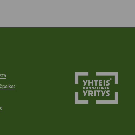
stä
öpaikat
tä