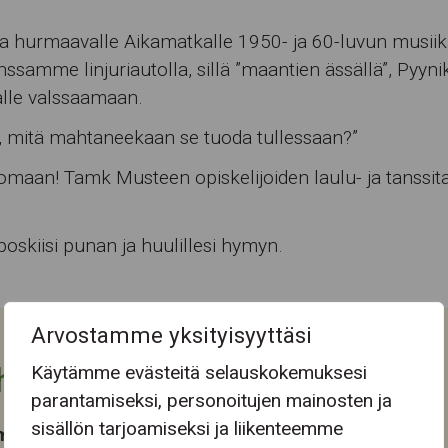
a hurmaavalle Aikamatkalle 1950- ja 60-luvun musiikk
ssamme linjuriautolla, sillä ”maantien ässällä”, Pyyni
alle valssaamaan.
, mitä mahtaneekaan se tuoda tullessaan?”
omaan! Tamk Musteen opiskelijoiden laulu- ja tanssita
poskiisi punan ja huulillesi hymyn.
Arvostamme yksityisyyttäsi
Käytämme evästeitä selauskokemuksesi
htuman tiedot
parantamiseksi, personoitujen mainosten ja
sisällön tarjoamiseksi ja liikenteemme
ma-aika