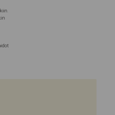
iin.
kin
idot