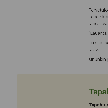
Tervetulo
Lähde kan
tanssilav
”Lauantai
Tule kats
saavat
sinunkin 
Tapa
Tapahtu