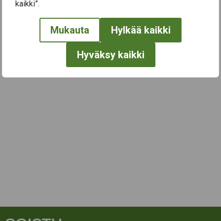
← Näytä kaikki tapahtumat
kaikki”.
Mukauta
Hylkää kaikki
Hyväksy kaikki