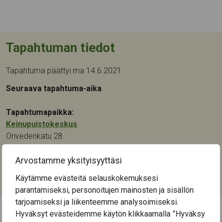
Tapahtuman tiedot
Tapahtuma päättyi ma 14.6.2021
Seuraava tapahtuma-aika
Tapahtumapaikka:
Keinupuistokeskus
Orivedenkatu 28
33720
Tampere
Arvostamme yksityisyyttäsi
Kategoriat:
Käytämme evästeitä selauskokemuksesi
Kulttuuri
,
Taide
parantamiseksi, personoitujen mainosten ja sisällön
tarjoamiseksi ja liikenteemme analysoimiseksi.
Hyväksyt evästeidemme käytön klikkaamalla ”Hyväksy