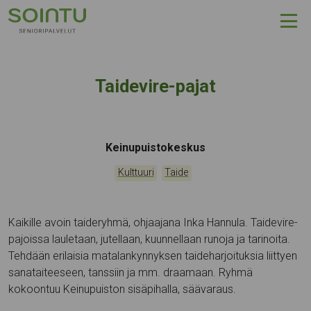
Hyppää sisältöön
Taidevire-pajat
Tapahtumapaikka:
Keinupuistokeskus
Kategoriat:
,
Kulttuuri
Taide
Kaikille avoin taideryhmä, ohjaajana Inka Hannula. Taidevire-
pajoissa lauletaan, jutellaan, kuunnellaan runoja ja tarinoita.
Tehdään erilaisia matalankynnyksen taideharjoituksia liittyen
sanataiteeseen, tanssiin ja mm. draamaan. Ryhmä
kokoontuu Keinupuiston sisäpihalla, säävaraus.