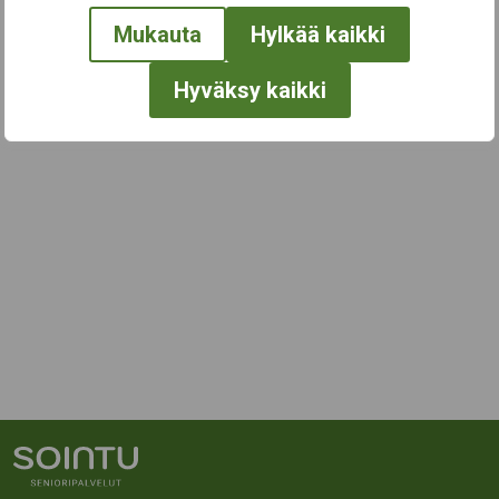
Mukauta
Hylkää kaikki
Hyväksy kaikki