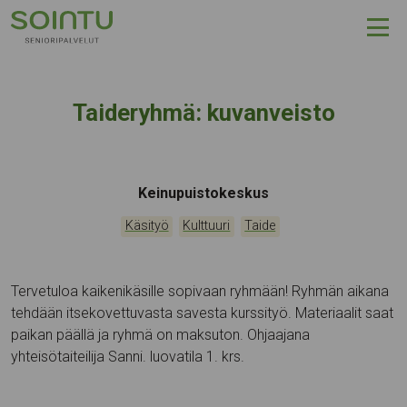
Hyppää sisältöön
Taideryhmä: kuvanveisto
Tapahtumapaikka:
Keinupuistokeskus
Kategoriat:
,
,
Käsityö
Kulttuuri
Taide
Tervetuloa kaikenikäsille sopivaan ryhmään! Ryhmän aikana
tehdään itsekovettuvasta savesta kurssityö. Materiaalit saat
paikan päällä ja ryhmä on maksuton. Ohjaajana
yhteisötaiteilija Sanni. luovatila 1. krs.