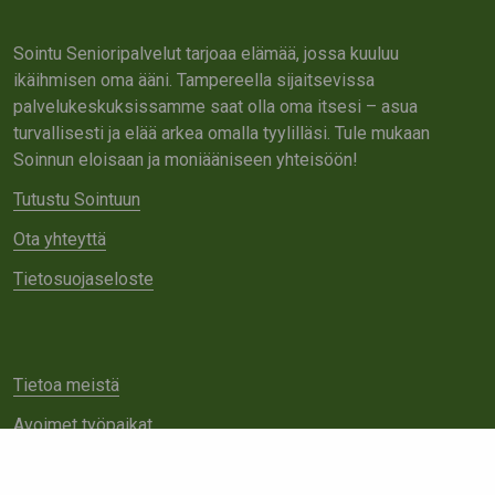
Sointu Senioripalvelut tarjoaa elämää, jossa kuuluu
ikäihmisen oma ääni. Tampereella sijaitsevissa
palvelukeskuksissamme saat olla oma itsesi – asua
turvallisesti ja elää arkea omalla tyylilläsi. Tule mukaan
Soinnun eloisaan ja moniääniseen yhteisöön!
Tutustu Sointuun
Ota yhteyttä
Tietosuojaseloste
Tietoa meistä
Avoimet työpaikat
Yhteistyö