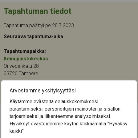
Tapahtuman tiedot
Tapahtuma päättyi pe 28.7.2023
Seuraava tapahtuma-aika
Tapahtumapaikka:
Keinupuistokeskus
Orivedenkatu 28
33720
Tampere
Kategoriat:
Arvostamme yksityisyyttäsi
Käsityö
,
Kulttuuri
,
Taide
Käytämme evästeitä selauskokemuksesi
parantamiseksi, personoitujen mainosten ja sisällön
tarjoamiseksi ja liikenteemme analysoimiseksi.
← Näytä kaikki tapahtumat
Hyväksyt evästeidemme käytön klikkaamalla ”Hyväksy
kaikki”.