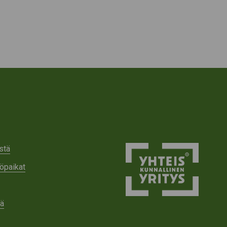
stä
öpaikat
tä