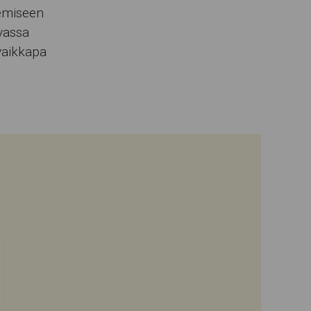
emiseen
vassa
 vaikkapa