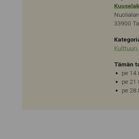
Kuusela
Nuolialan
33900
T
Kategori
Kulttuuri
Tämän ta
pe 14.
pe 21.
pe 28.