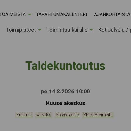
ETOA MEISTÄ
TAPAHTUMAKALENTERI
AJANKOHTAISTA
Toimipisteet
Toimintaa kaikille
Kotipalvelu /
Taidekuntoutus
pe 14.8.2026 10:00
Tapahtumapaikka:
Kuuselakeskus
Kategoriat:
,
,
,
Kulttuuri
Musiikki
Yhteisötaide
Yhteisötoiminta