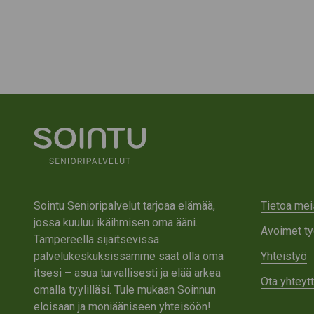
Sointu Senioripalvelut tarjoaa elämää,
Tietoa mei
jossa kuuluu ikäihmisen oma ääni.
Avoimet ty
Tampereella sijaitsevissa
palvelukeskuksissamme saat olla oma
Yhteistyö
itsesi – asua turvallisesti ja elää arkea
Ota yhteyt
omalla tyylilläsi. Tule mukaan Soinnun
eloisaan ja moniääniseen yhteisöön!