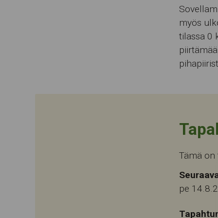
Sovellam
myös ulk
tilassa 0
piirtämää
pihapiiris
Tapa
Tämä on 
Seuraava
pe 14.8.
Tapahtu