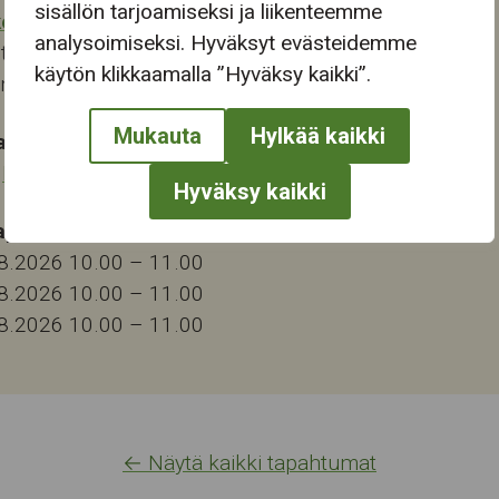
sisällön tarjoamiseksi ja liikenteemme
keskus
analysoimiseksi. Hyväksyt evästeidemme
tie 46
käytön klikkaamalla ”Hyväksy kaikki”.
ampere
Mukauta
Hylkää kaikki
at:
,
Musiikki
,
Yhteisötaide
,
Yhteisötoiminta
Hyväksy kaikki
pahtuman tulevat tapahtuma-ajat:
8.2026 10.00
–
11.00
8.2026 10.00
–
11.00
8.2026 10.00
–
11.00
← Näytä kaikki tapahtumat