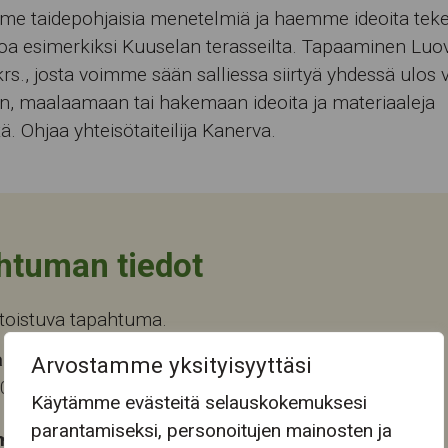
me taidepohjaisia menetelmiä ja haemme ideoita tek
oa esimerkiksi Kuuselan terasseilta. Tapaaminen Luo
 krs., josta voimme sään salliessa siirtyä yhdessä ulos
n, maalaamaan tai hakemaan ideoita ja materiaaleja
tä. Ohjaa yhteisötaiteilija Kanerva.
htuman tiedot
toistuva tapahtuma.
 tapahtuma-aika
Arvostamme yksityisyyttäsi
2026 10:00
Käytämme evästeitä selauskokemuksesi
parantamiseksi, personoitujen mainosten ja
mapaikka: