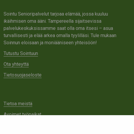
Sointu Senioripalvelut tarjoaa elämää, jossa kuuluu
ikäihmisen oma ääni. Tampereella sijaitsevissa
palvelukeskuksissamme saat olla oma itsesi – asua
turvallisesti ja elää arkea omalla tyylilläsi. Tule mukaan
Soinnun eloisaan ja moniääniseen yhteisöön!
Tutustu Sointuun
Ota yhteyttä
Tietosuojaseloste
Tietoa meistä
Avoimet työpaikat
Yhteistyö