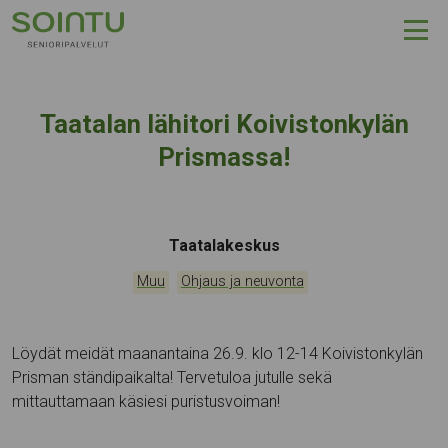
Hyppää sisältöön
Taatalan lähitori Koivistonkylän
Prismassa!
Tapahtumapaikka:
Taatalakeskus
Kategoriat:
,
Muu
Ohjaus ja neuvonta
Löydät meidät maanantaina 26.9. klo 12-14 Koivistonkylän
Prisman ständipaikalta! Tervetuloa jutulle sekä
mittauttamaan käsiesi puristusvoiman!