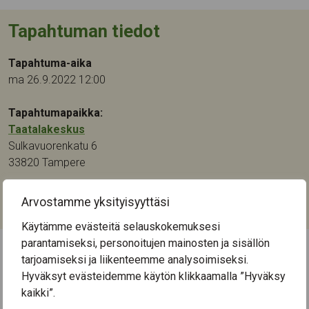
Tapahtuman tiedot
Tapahtuma-aika
ma 26.9.2022 12:00
Tapahtumapaikka:
Taatalakeskus
Sulkavuorenkatu 6
33820
Tampere
Kategoriat:
Arvostamme yksityisyyttäsi
Muu
,
Ohjaus ja neuvonta
Käytämme evästeitä selauskokemuksesi
parantamiseksi, personoitujen mainosten ja sisällön
tarjoamiseksi ja liikenteemme analysoimiseksi.
← Näytä kaikki tapahtumat
Hyväksyt evästeidemme käytön klikkaamalla ”Hyväksy
kaikki”.