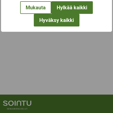
Mukauta
Hylkää kaikki
Hyväksy kaikki