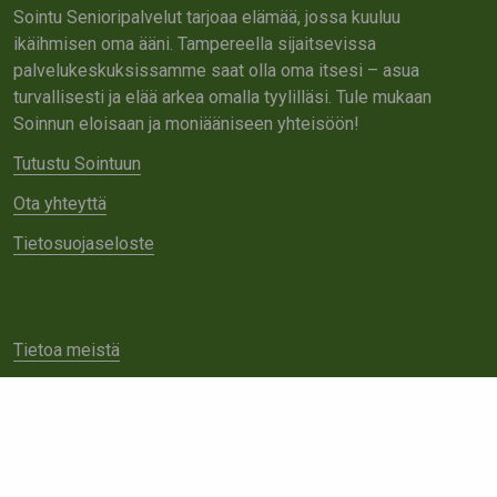
Sointu Senioripalvelut tarjoaa elämää, jossa kuuluu
ikäihmisen oma ääni. Tampereella sijaitsevissa
palvelukeskuksissamme saat olla oma itsesi – asua
turvallisesti ja elää arkea omalla tyylilläsi. Tule mukaan
Soinnun eloisaan ja moniääniseen yhteisöön!
Tutustu Sointuun
Ota yhteyttä
Tietosuojaseloste
Tietoa meistä
Avoimet työpaikat
Yhteistyö
Ota yhteyttä