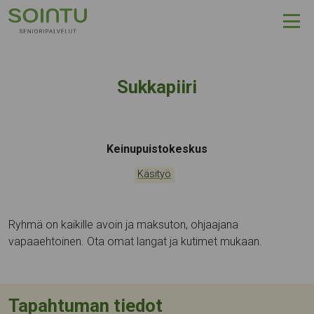
Hyppää sisältöön
Sukkapiiri
Tapahtumapaikka:
Keinupuistokeskus
Kategoriat:
Käsityö
Ryhmä on kaikille avoin ja maksuton, ohjaajana
vapaaehtoinen. Ota omat langat ja kutimet mukaan.
Tapahtuman tiedot