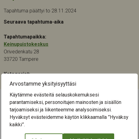
Tapahtuma päättyi to 28.11.2024
Seuraava tapahtuma-aika
Tapahtumapaikka:
Keinupuistokeskus
Orivedenkatu 28
33720
Tampere
Kategoriat:
Käsityö
Arvostamme yksityisyyttäsi
Käytämme evästeitä selauskokemuksesi
parantamiseksi, personoitujen mainosten ja sisällön
← Näytä kaikki tapahtumat
tarjoamiseksi ja liikenteemme analysoimiseksi.
Hyväksyt evästeidemme käytön klikkaamalla ”Hyväksy
kaikki”.