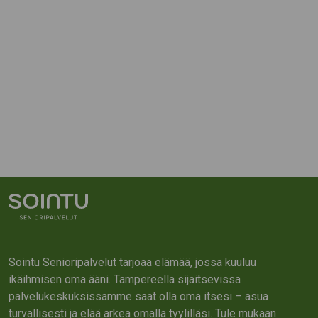
Sointu Senioripalvelut tarjoaa elämää, jossa kuuluu
ikäihmisen oma ääni. Tampereella sijaitsevissa
palvelukeskuksissamme saat olla oma itsesi – asua
turvallisesti ja elää arkea omalla tyylilläsi. Tule mukaan