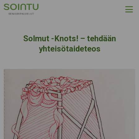
Hyppää sisältöön
Solmut -Knots! – tehdään
yhteisötaideteos