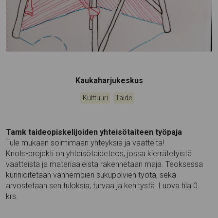
Tapahtumapaikka:
Kaukaharjukeskus
Kategoriat:
,
Kulttuuri
Taide
Tamk taideopiskelijoiden yhteisötaiteen työpaja
Tule mukaan solmimaan yhteyksiä ja vaatteita!
Knots-projekti on yhteisötaideteos, jossa kierrätetyistä
vaatteista ja materiaaleista rakennetaan maja. Teoksessa
kunnioitetaan vanhempien sukupolvien työtä, sekä
arvostetaan sen tuloksia; turvaa ja kehitystä. Luova tila 0.
krs.