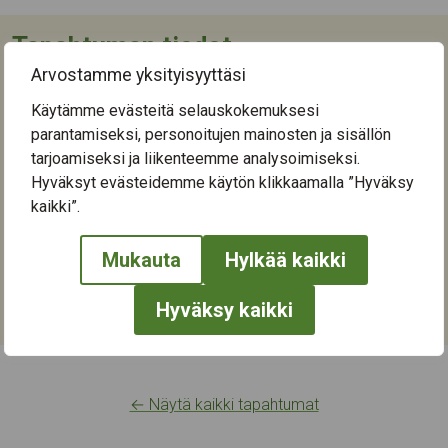
Tapahtuman tiedot
Arvostamme yksityisyyttäsi
Tapahtuma päättyi ti 7.3.2023
Käytämme evästeitä selauskokemuksesi
Seuraava tapahtuma-aika
parantamiseksi, personoitujen mainosten ja sisällön
tarjoamiseksi ja liikenteemme analysoimiseksi.
Tapahtumapaikka:
Hyväksyt evästeidemme käytön klikkaamalla ”Hyväksy
Kaukaharjukeskus
kaikki”.
Keskisenkatu 13-15
33710
Tampere
Mukauta
Hylkää kaikki
Kategoriat:
Hyväksy kaikki
Kulttuuri
,
Taide
← Näytä kaikki tapahtumat