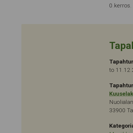
0.kerros.
Tapa
Tapahtu
to 11.12
Tapahtu
Kuusela
Nuolialan
33900
T
Kategori