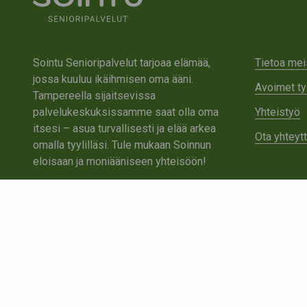
Sointu Senioripalvelut tarjoaa elämää,
Tietoa mei
jossa kuuluu ikäihmisen oma ääni.
Avoimet ty
Tampereella sijaitsevissa
palvelukeskuksissamme saat olla oma
Yhteistyö
itsesi – asua turvallisesti ja elää arkea
Ota yhteyt
omalla tyylilläsi. Tule mukaan Soinnun
eloisaan ja moniääniseen yhteisöön!
Tutustu Sointuun
Ota yhteyttä
Tietosuojaseloste