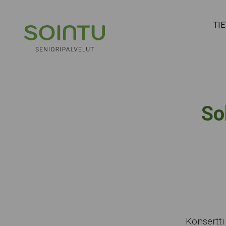
Hyppää sisältöön
TI
So
Konsertti