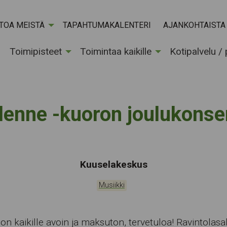
ETOA MEISTÄ
TAPAHTUMAKALENTERI
AJANKOHTAISTA
Toimipisteet
Toimintaa kaikille
Kotipalvelu /
lenne -kuoron joulukonser
Tapahtumapaikka:
Kuuselakeskus
Kategoriat:
Musiikki
 on kaikille avoin ja maksuton, tervetuloa! Ravintolasal