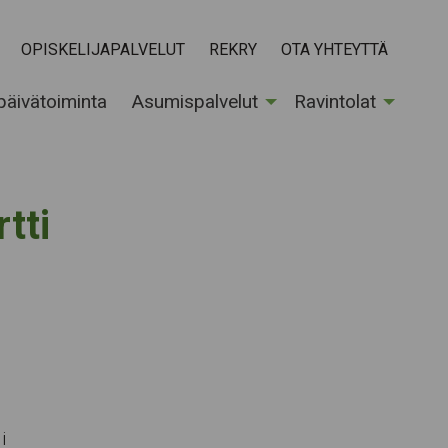
OPISKELIJAPALVELUT
REKRY
OTA YHTEYTTÄ
 päivätoiminta
Asumispalvelut
Ravintolat
tti
i