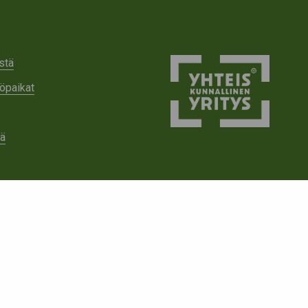
stä
öpaikat
tä