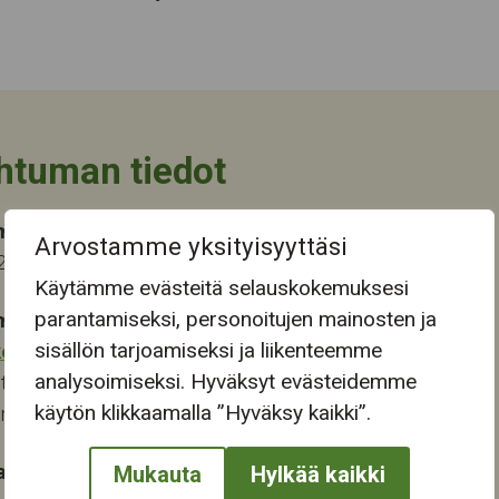
htuman tiedot
ma-aika
Arvostamme yksityisyyttäsi
.2025 17:00
Käytämme evästeitä selauskokemuksesi
parantamiseksi, personoitujen mainosten ja
mapaikka:
sisällön tarjoamiseksi ja liikenteemme
keskus
analysoimiseksi. Hyväksyt evästeidemme
tie 46
käytön klikkaamalla ”Hyväksy kaikki”.
ampere
at:
Mukauta
Hylkää kaikki