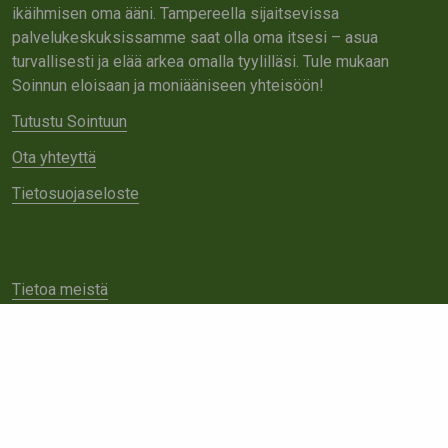
ikäihmisen oma ääni. Tampereella sijaitsevissa
palvelukeskuksissamme saat olla oma itsesi – asua
turvallisesti ja elää arkea omalla tyylilläsi. Tule mukaan
Soinnun eloisaan ja moniääniseen yhteisöön!
Tutustu Sointuun
Ota yhteyttä
Tietosuojaseloste
Tietoa meistä
Avoimet työpaikat
Yhteistyö
Ota yhteyttä