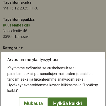
Tapahtuma-aika
ma 15.12.2025 11:30
Tapahtumapaikka:
Kuuselakeskus
Nuolialantie 46
33900
Tampere
Kategoriat:
Musiikki
Arvostamme yksityisyyttäsi
Käytämme evästeitä selauskokemuksesi
← Näytä kaikki tapahtumat
parantamiseksi, personoitujen mainosten ja sisällön
tarjoamiseksi ja liikenteemme analysoimiseksi.
Hyväksyt evästeidemme käytön klikkaamalla ”Hyväksy
kaikki”.
Mukauta
Hylkää kaikki