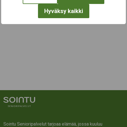
Hyväksy kaikki
Sointu Senioripalvelut tarjoaa elämää, jossa kuuluu