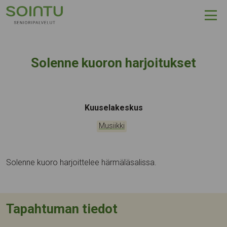
Hyppää sisältöön
Solenne kuoron harjoitukset
Tapahtumapaikka:
Kuuselakeskus
Kategoriat:
Musiikki
Solenne kuoro harjoittelee härmäläsalissa.
Tapahtuman tiedot