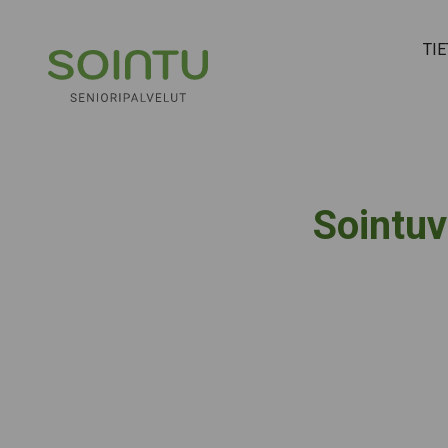
Hyppää sisältöön
TI
Sointuv