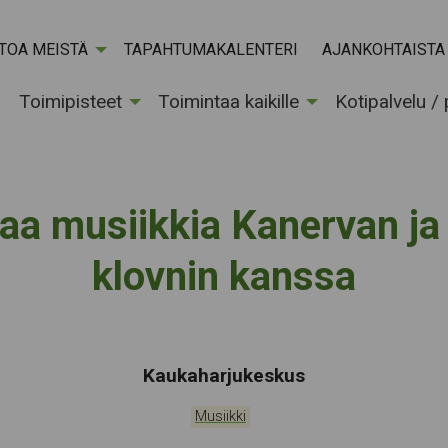
ETOA MEISTÄ
TAPAHTUMAKALENTERI
AJANKOHTAISTA
Toimipisteet
Toimintaa kaikille
Kotipalvelu /
aa musiikkia Kanervan j
klovnin kanssa
Tapahtumapaikka:
Kaukaharjukeskus
Kategoriat:
Musiikki