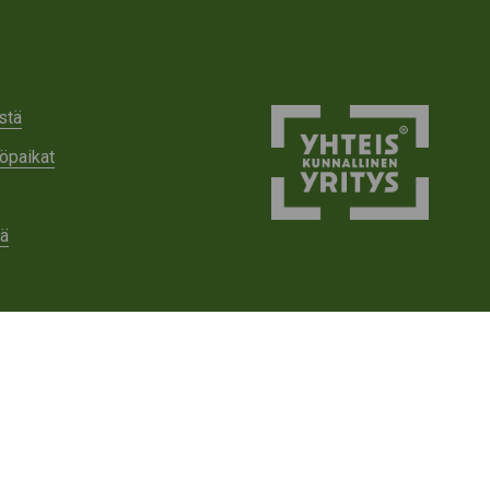
stä
öpaikat
tä