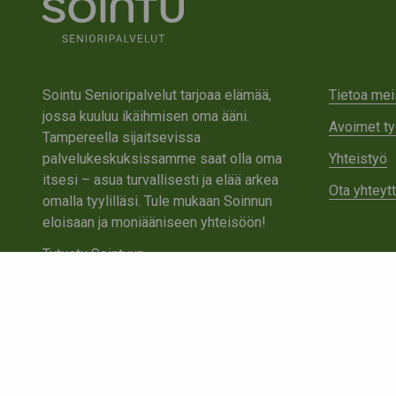
Sointu Senioripalvelut tarjoaa elämää,
Tietoa mei
jossa kuuluu ikäihmisen oma ääni.
Avoimet ty
Tampereella sijaitsevissa
palvelukeskuksissamme saat olla oma
Yhteistyö
itsesi – asua turvallisesti ja elää arkea
Ota yhteyt
omalla tyylilläsi. Tule mukaan Soinnun
eloisaan ja moniääniseen yhteisöön!
Tutustu Sointuun
Ota yhteyttä
Tietosuojaseloste