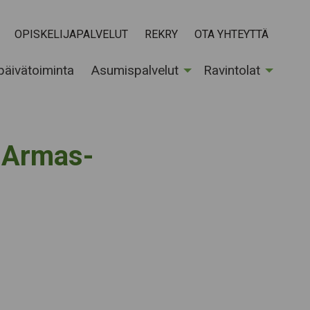
OPISKELIJAPALVELUT
REKRY
OTA YHTEYTTÄ
 päivätoiminta
Asumispalvelut
Ravintolat
a Armas-