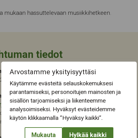
oa mukaan hassuttelevaan musiikkihetkeen.
htuman tiedot
ma-aika
Arvostamme yksityisyyttäsi
023 13:00
Käytämme evästeitä selauskokemuksesi
parantamiseksi, personoitujen mainosten ja
mapaikka:
sisällön tarjoamiseksi ja liikenteemme
rjukeskus
analysoimiseksi. Hyväksyt evästeidemme
katu 13-15
käytön klikkaamalla ”Hyväksy kaikki”.
ampere
Mukauta
Hylkää kaikki
at: