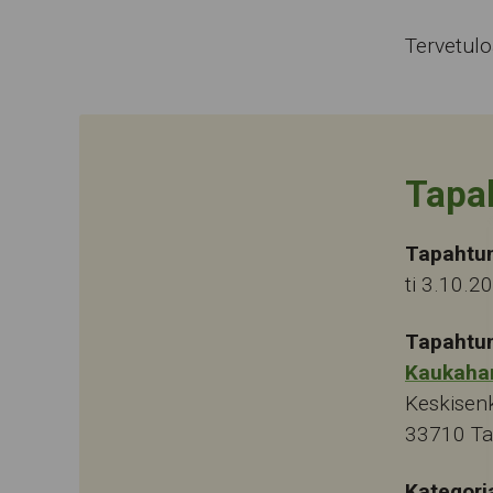
Tervetul
Tapa
Tapahtu
ti 3.10.2
Tapahtu
Kaukaha
Keskisen
33710
T
Kategori