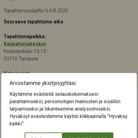
Tapahtuma päättyi ti 4.8.2026
Seuraava tapahtuma-aika
Tapahtumapaikka:
Kaukaharjukeskus
Keskisenkatu 13-15
33710
Tampere
Kategoriat:
Käsityö
,
Keskustelu
,
Kulttuuri
,
Luonto
,
Taide
,
Yhteisötaide
Arvostamme yksityisyyttäsi
Käytämme evästeitä selauskokemuksesi
parantamiseksi, personoitujen mainosten ja sisällön
← Näytä kaikki tapahtumat
tarjoamiseksi ja liikenteemme analysoimiseksi.
Hyväksyt evästeidemme käytön klikkaamalla ”Hyväksy
kaikki”.