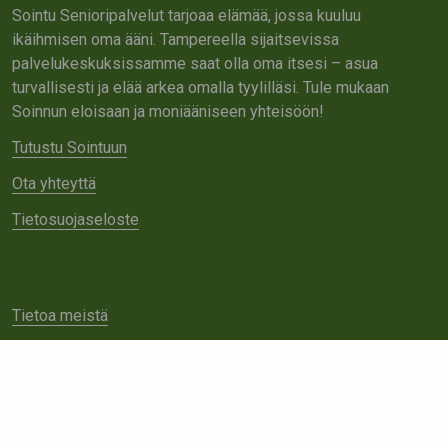
Sointu Senioripalvelut tarjoaa elämää, jossa kuuluu
ikäihmisen oma ääni. Tampereella sijaitsevissa
palvelukeskuksissamme saat olla oma itsesi – asua
turvallisesti ja elää arkea omalla tyylilläsi. Tule mukaan
Soinnun eloisaan ja moniääniseen yhteisöön!
Tutustu Sointuun
Ota yhteyttä
Tietosuojaseloste
Tietoa meistä
Avoimet työpaikat
Yhteistyö
Ota yhteyttä