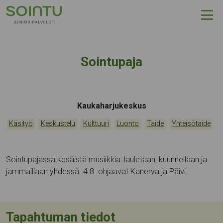
Hyppää sisältöön
Sointupaja
Tapahtumapaikka:
Kaukaharjukeskus
Kategoriat:
,
,
,
,
,
Käsityö
Keskustelu
Kulttuuri
Luonto
Taide
Yhteisötaide
Sointupajassa kesäistä musiikkia: lauletaan, kuunnellaan ja
jammaillaan yhdessä. 4.8. ohjaavat Kanerva ja Päivi.
Tapahtuman tiedot