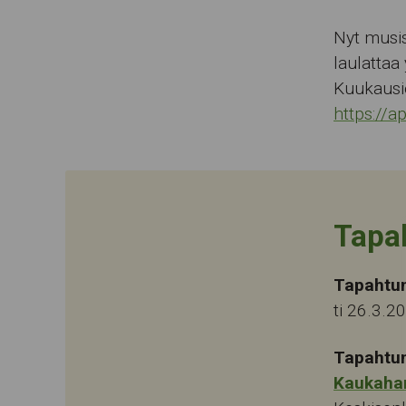
Nyt musis
laulattaa
Kuukausio
https://a
Tapa
Tapahtu
ti 26.3.2
Tapahtu
Kaukaha