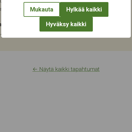
katu 13-15
ampere
Mukauta
Hylkää kaikki
Hyväksy kaikki
at:
s
,
Musiikki
← Näytä kaikki tapahtumat