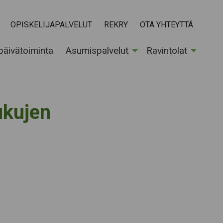
OPISKELIJAPALVELUT
REKRY
OTA YHTEYTTÄ
 päivätoiminta
Asumispalvelut
Ravintolat
ukujen