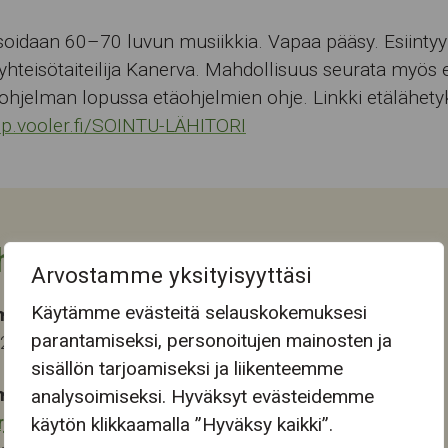
oidaan 60–70 luvun musiikkia. Vapaa pääsy. Esiintyy
 yhteisötaiteilija Kanerva. Mahdollisuus seurata myös 
hjelman lopussa etäohjelmien ohje. Linkki etälähety
pp.vooler.fi/SOINTU-LÄHITORI
htuman tiedot
Arvostamme yksityisyyttäsi
Käytämme evästeitä selauskokemuksesi
ma-aika
parantamiseksi, personoitujen mainosten ja
024 13:00
sisällön tarjoamiseksi ja liikenteemme
mapaikka:
analysoimiseksi. Hyväksyt evästeidemme
rjukeskus
käytön klikkaamalla ”Hyväksy kaikki”.