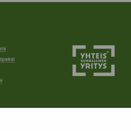
stä
öpaikat
tä