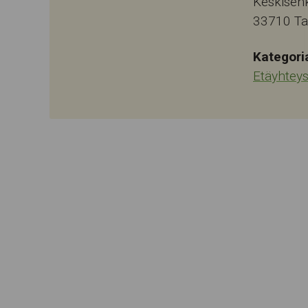
Keskisen
33710
T
Kategori
Etäyhtey