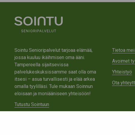
Sointu Senioripalvelut tarjoaa elämää,
Tietoa mei
jossa kuuluu ikäihmisen oma ääni.
Avoimet ty
Tampereella sijaitsevissa
palvelukeskuksissamme saat olla oma
Yhteistyö
itsesi – asua turvallisesti ja elää arkea
Ota yhteyt
omalla tyylilläsi. Tule mukaan Soinnun
eloisaan ja moniääniseen yhteisöön!
Tutustu Sointuun
Ota yhteyttä
Tietosuojaseloste