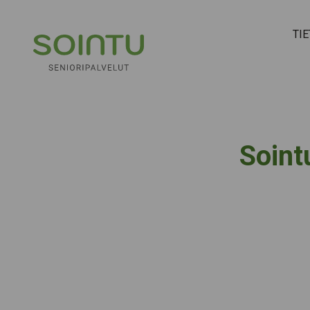
Hyppää sisältöön
TI
Soint