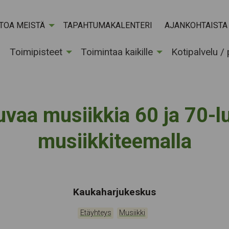
ETOA MEISTÄ
TAPAHTUMAKALENTERI
AJANKOHTAISTA
Toimipisteet
Toimintaa kaikille
Kotipalvelu /
uvaa musiikkia 60 ja 70-l
musiikkiteemalla
Tapahtumapaikka:
Kaukaharjukeskus
Kategoriat:
,
Etäyhteys
Musiikki