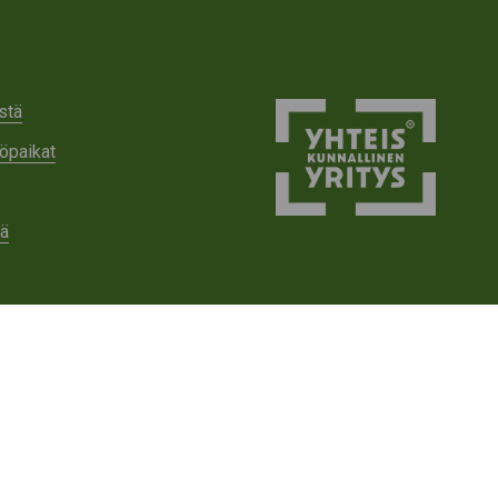
stä
öpaikat
tä