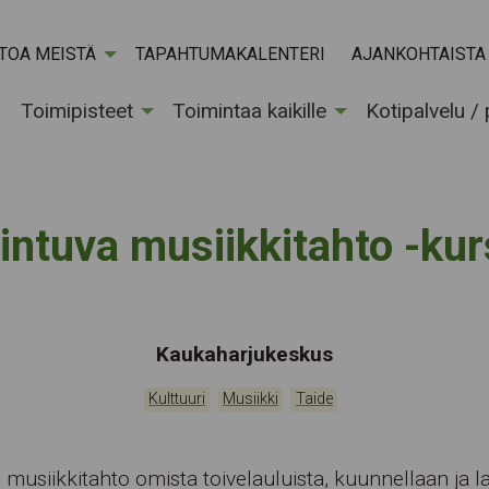
ETOA MEISTÄ
TAPAHTUMAKALENTERI
AJANKOHTAISTA
Toimipisteet
Toimintaa kaikille
Kotipalvelu /
intuva musiikkitahto -kur
Tapahtumapaikka:
Kaukaharjukeskus
Kategoriat:
,
,
Kulttuuri
Musiikki
Taide
 musiikkitahto omista toivelauluista, kuunnellaan ja l