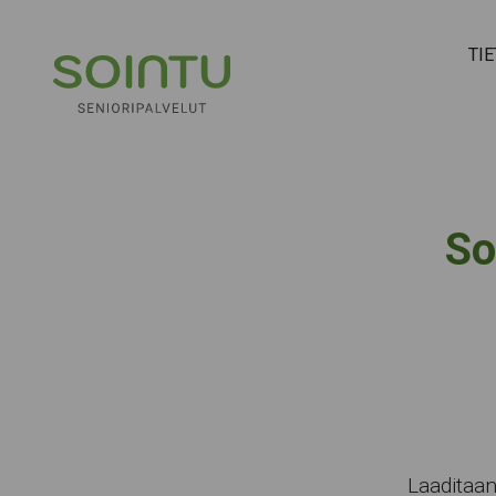
Hyppää sisältöön
TI
So
Laaditaan