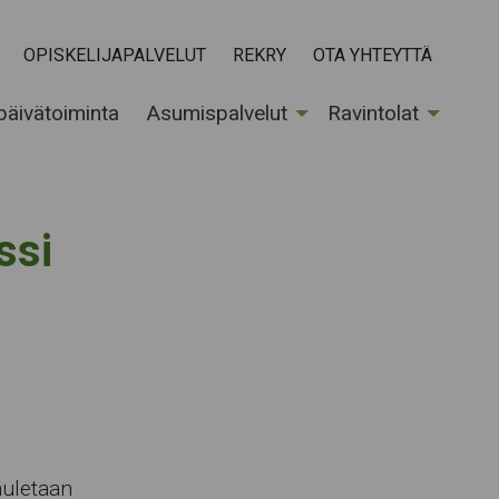
OPISKELIJAPALVELUT
REKRY
OTA YHTEYTTÄ
 päivätoiminta
Asumispalvelut
Ravintolat
ssi
auletaan