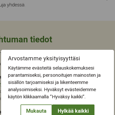
luja yhdessä.
htuman tiedot
a päättyi ma 17.7.2023
Arvostamme yksityisyyttäsi
 tapahtuma-aika
Käytämme evästeitä selauskokemuksesi
parantamiseksi, personoitujen mainosten ja
mapaikka:
sisällön tarjoamiseksi ja liikenteemme
rjukeskus
analysoimiseksi. Hyväksyt evästeidemme
katu 13-15
käytön klikkaamalla ”Hyväksy kaikki”.
ampere
Mukauta
Hylkää kaikki
at: