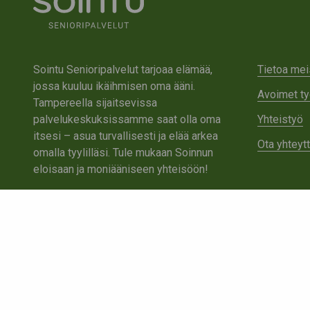
Sointu Senioripalvelut tarjoaa elämää,
Tietoa mei
jossa kuuluu ikäihmisen oma ääni.
Avoimet ty
Tampereella sijaitsevissa
palvelukeskuksissamme saat olla oma
Yhteistyö
itsesi – asua turvallisesti ja elää arkea
Ota yhteyt
omalla tyylilläsi. Tule mukaan Soinnun
eloisaan ja moniääniseen yhteisöön!
Tutustu Sointuun
Ota yhteyttä
Tietosuojaseloste