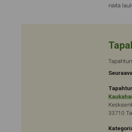
näitä lau
Tapa
Tapahtum
Seuraava
Tapahtu
Kaukaha
Keskisen
33710
T
Kategori