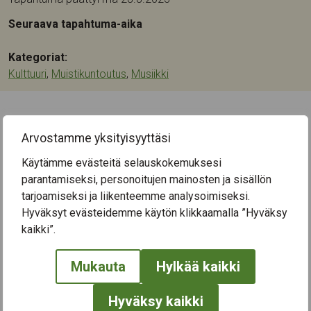
Seuraava tapahtuma-aika
Kategoriat:
Kulttuuri
,
Muistikuntoutus
,
Musiikki
← Näytä kaikki tapahtumat
Arvostamme yksityisyyttäsi
Käytämme evästeitä selauskokemuksesi
parantamiseksi, personoitujen mainosten ja sisällön
tarjoamiseksi ja liikenteemme analysoimiseksi.
Hyväksyt evästeidemme käytön klikkaamalla ”Hyväksy
kaikki”.
Mukauta
Hylkää kaikki
Hyväksy kaikki