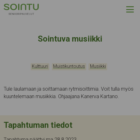
Hyppää sisältöön
Sointuva musiikki
Kategoriat:
,
,
Tapahtumapaikka:
Kulttuuri
Muistikuntoutus
Musiikki
Tule laulamaan ja soittamaan rytmisoittimia. Voit tulla myös
kuuntelemaan musiikkia. Ohjaajana Kanerva Kartano.
Tapahtuman tiedot
Tapahtuma päättyi ma 28.8.2023