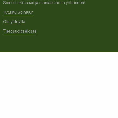
Soinnun eloisaan ja moniääniseen yhteisöön!
Tutustu Sointuun
Ota yhteyttä
Tietosuojaseloste
Tietoa meistä
Avoimet työpaikat
Yhteistyö
Ota yhteyttä