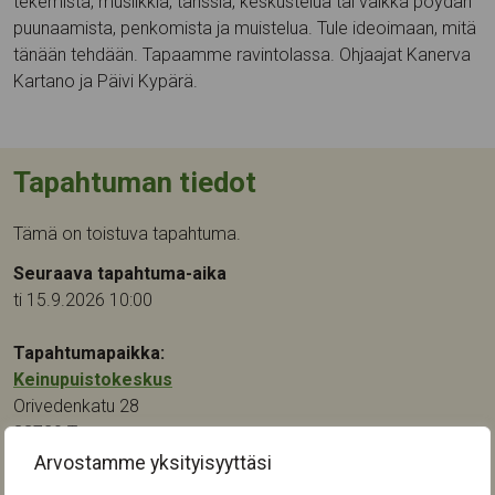
tekemistä, musiikkia, tanssia, keskustelua tai vaikka pöydän
puunaamista, penkomista ja muistelua. Tule ideoimaan, mitä
tänään tehdään. Tapaamme ravintolassa. Ohjaajat Kanerva
Kartano ja Päivi Kypärä.
Tapahtuman tiedot
Tämä on toistuva tapahtuma.
Seuraava tapahtuma-aika
ti 15.9.2026 10:00
Tapahtumapaikka:
Keinupuistokeskus
Orivedenkatu 28
33720
Tampere
Arvostamme yksityisyyttäsi
Kategoriat: