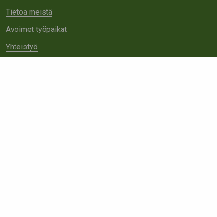
Tietoa meistä
Avoimet työpaikat
Yhteistyö
Ota yhteyttä
Etsi
sivustolta: