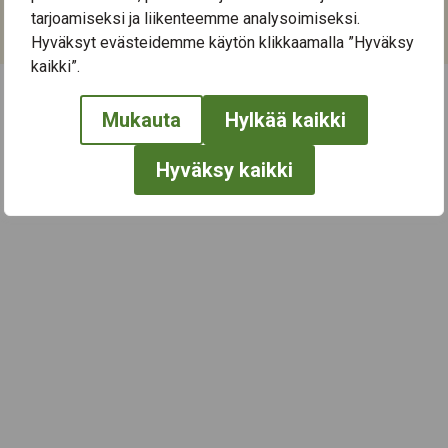
Kategoriat:
tarjoamiseksi ja liikenteemme analysoimiseksi.
Kulttuuri
,
Taide
,
Yhteisötaide
,
Yhteisötoiminta
Hyväksyt evästeidemme käytön klikkaamalla ”Hyväksy
kaikki”.
Mukauta
Hylkää kaikki
← Näytä kaikki tapahtumat
Hyväksy kaikki