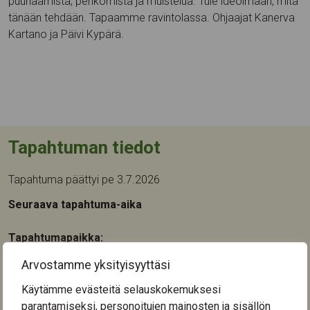
puunaamista, penkomista ja muistelua. Tule ideoimaan, mitä
tänään tehdään. Tapaamme ravintolassa. Ohjaajat Kanerva
Kartano ja Päivi Kypärä.
Tapahtuman tiedot
Tapahtuma päättyi pe 3.7.2026
Seuraava tapahtuma-aika
Tapahtumapaikka:
Kuuselakeskus
Arvostamme yksityisyyttäsi
Nuolialantie 46
33900
Tampere
Käytämme evästeitä selauskokemuksesi
parantamiseksi, personoitujen mainosten ja sisällön