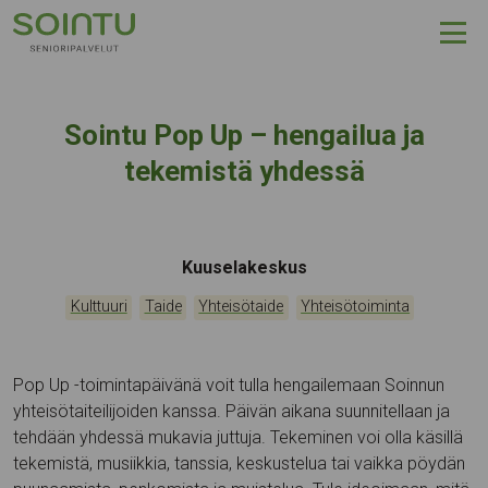
Hyppää sisältöön
Sointu Pop Up – hengailua ja
tekemistä yhdessä
Tapahtumapaikka:
Kuuselakeskus
Kategoriat:
,
,
,
Kulttuuri
Taide
Yhteisötaide
Yhteisötoiminta
Pop Up -toimintapäivänä voit tulla hengailemaan Soinnun
yhteisötaiteilijoiden kanssa. Päivän aikana suunnitellaan ja
tehdään yhdessä mukavia juttuja. Tekeminen voi olla käsillä
tekemistä, musiikkia, tanssia, keskustelua tai vaikka pöydän