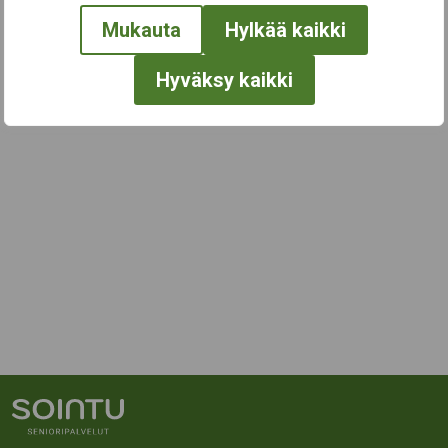
Mukauta
Hylkää kaikki
Hyväksy kaikki