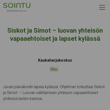
Hyppää sisältöön
Siskot ja Simot – luovan yhteisön
vapaaehtoiset ja lapset kylässä
Tapahtumapaikka:
Kaukaharjukeskus
Kategoriat:
Muu
Juvan päiväkodin lapsia kylässä. Ohjelman toteuttaa Siskot
ja Simot – Luovan välittämisen yhteisön vapaaehtoiset
yhdessä lasten kanssa.