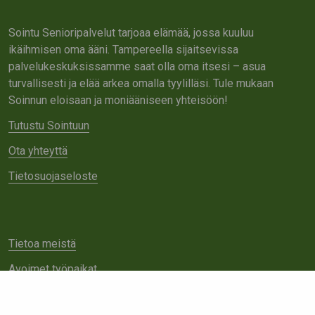
Sointu Senioripalvelut tarjoaa elämää, jossa kuuluu
ikäihmisen oma ääni. Tampereella sijaitsevissa
palvelukeskuksissamme saat olla oma itsesi – asua
turvallisesti ja elää arkea omalla tyylilläsi. Tule mukaan
Soinnun eloisaan ja moniääniseen yhteisöön!
Tutustu Sointuun
Ota yhteyttä
Tietosuojaseloste
Tietoa meistä
Avoimet työpaikat
Yhteistyö