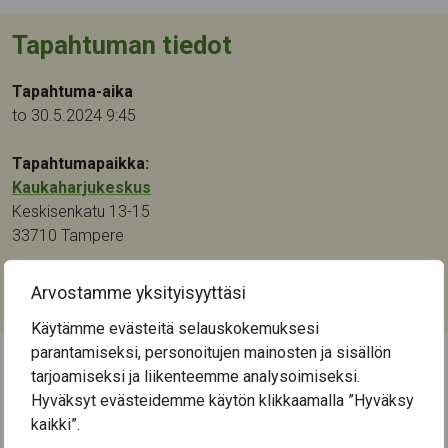
Tapahtuman tiedot
Tapahtuma-aika
to 30.5.2024 9:45
Tapahtumapaikka:
Kaukaharjukeskus
Keskisenkatu 13-15
33710
Tampere
Kategoriat:
Arvostamme yksityisyyttäsi
Muu
Käytämme evästeitä selauskokemuksesi
parantamiseksi, personoitujen mainosten ja sisällön
tarjoamiseksi ja liikenteemme analysoimiseksi.
← Näytä kaikki tapahtumat
Hyväksyt evästeidemme käytön klikkaamalla ”Hyväksy
kaikki”.