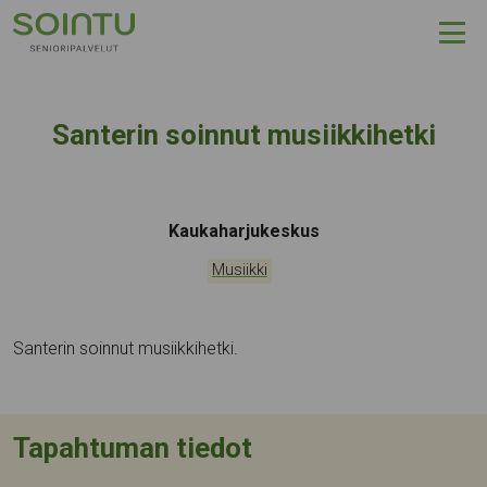
Hyppää sisältöön
Santerin soinnut musiikkihetki
Tapahtumapaikka:
Kaukaharjukeskus
Kategoriat:
Musiikki
Santerin soinnut musiikkihetki.
Tapahtuman tiedot