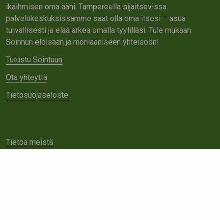
ikäihmisen oma ääni. Tampereella sijaitsevissa
palvelukeskuksissamme saat olla oma itsesi – asua
turvallisesti ja elää arkea omalla tyylilläsi. Tule mukaan
Soinnun eloisaan ja moniääniseen yhteisöön!
Tutustu Sointuun
Ota yhteyttä
Tietosuojaseloste
Tietoa meistä
Avoimet työpaikat
Yhteistyö
Ota yhteyttä