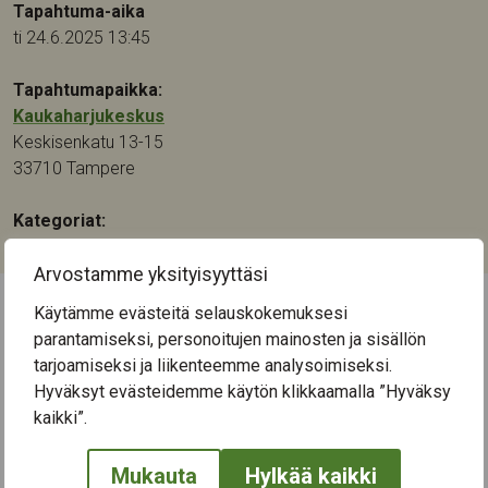
Tapahtuma-aika
ti 24.6.2025 13:45
Tapahtumapaikka:
Kaukaharjukeskus
Keskisenkatu 13-15
33710
Tampere
Kategoriat:
Musiikki
Arvostamme yksityisyyttäsi
Käytämme evästeitä selauskokemuksesi
← Näytä kaikki tapahtumat
parantamiseksi, personoitujen mainosten ja sisällön
tarjoamiseksi ja liikenteemme analysoimiseksi.
Hyväksyt evästeidemme käytön klikkaamalla ”Hyväksy
kaikki”.
Mukauta
Hylkää kaikki