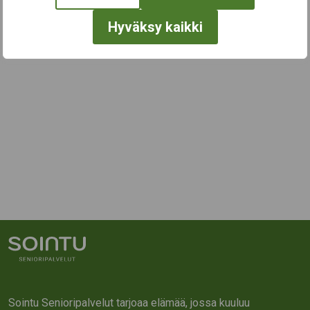
Hyväksy kaikki
Sointu Senioripalvelut tarjoaa elämää, jossa kuuluu