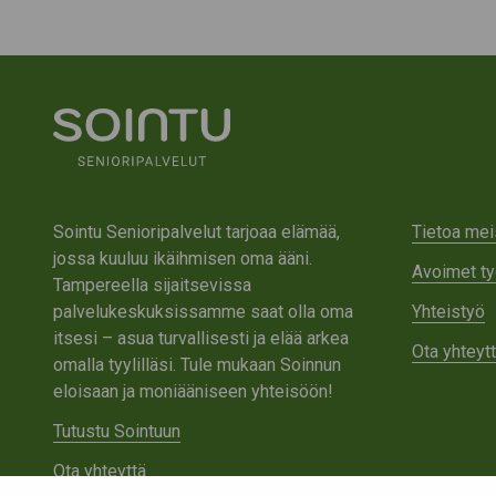
Sointu Senioripalvelut tarjoaa elämää,
Tietoa mei
jossa kuuluu ikäihmisen oma ääni.
Avoimet ty
Tampereella sijaitsevissa
palvelukeskuksissamme saat olla oma
Yhteistyö
itsesi – asua turvallisesti ja elää arkea
Ota yhteyt
omalla tyylilläsi. Tule mukaan Soinnun
eloisaan ja moniääniseen yhteisöön!
Tutustu Sointuun
Ota yhteyttä