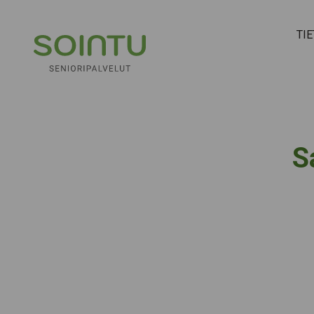
Hyppää sisältöön
TI
S