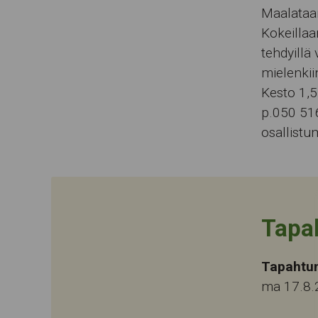
Maalataan
Kokeillaa
tehdyillä 
mielenkiin
Kesto 1,5
p.050 51
osallistum
Tapa
Tapahtu
ma 17.8.