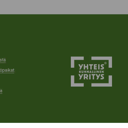
stä
öpaikat
tä