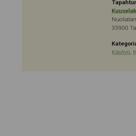
Tapahtu
Kuusela
Nuolialan
33900
T
Kategori
Käsityö
,
K