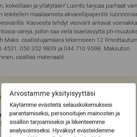
, kokeillaan ja yllätytään! Luonto tarjoaa parhaat värit
n leikitellen maalaamista akvarellipaperille luonnonai
vesivärillä. Kasveista tehdyt vesivärit antavat voimakka
toisia värejä, joihin saa vielä lisäelävyyttä ph-muutoks
h Maks. osallistujamäärä tekemiseen 12 Ilmoittautum
6 4531, 050 352 9839 ja 044 710 9598. Maksuton
inen, sisältää materiaalit.
Arvostamme yksityisyyttäsi
htuman tiedot
Käytämme evästeitä selauskokemuksesi
parantamiseksi, personoitujen mainosten ja
ma-aika
sisällön tarjoamiseksi ja liikenteemme
2026 12:30
analysoimiseksi. Hyväksyt evästeidemme