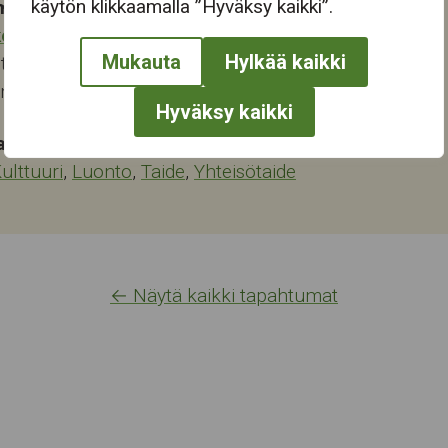
käytön klikkaamalla ”Hyväksy kaikki”.
mapaikka:
keskus
Mukauta
Hylkää kaikki
tie 46
ampere
Hyväksy kaikki
at:
ulttuuri
,
Luonto
,
Taide
,
Yhteisötaide
← Näytä kaikki tapahtumat