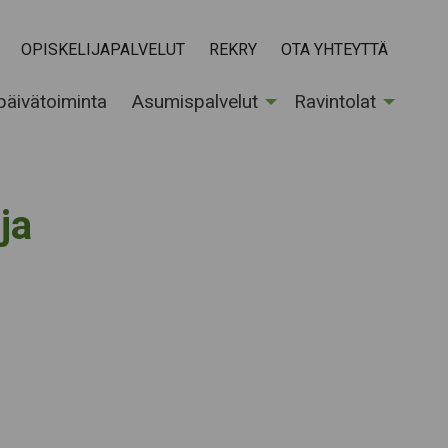
OPISKELIJAPALVELUT
REKRY
OTA YHTEYTTÄ
 päivätoiminta
Asumispalvelut
Ravintolat
ja