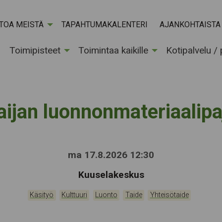
ETOA MEISTÄ
TAPAHTUMAKALENTERI
AJANKOHTAISTA
Toimipisteet
Toimintaa kaikille
Kotipalvelu /
aijan luonnonmateriaalipa
ma 17.8.2026 12:30
Tapahtumapaikka:
Kuuselakeskus
Kategoriat:
,
,
,
,
Käsityö
Kulttuuri
Luonto
Taide
Yhteisötaide