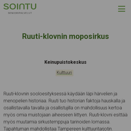
Hyppää sisältöön
Ruuti-klovnin moposirkus
Tapahtumapaikka:
Keinupuistokeskus
Kategoriat:
Kulttuuri
Ruuti-klovnin sooloesityksessä käydään läpi härvelien ja
menopelien historiaa. Ruuti tuo historian faktoja hauskalla ja
osallistavalla tavalla ja osallistujilla on mahdollisuus kertoa
myös omia muistojaan aiheeseen liittyen. Ruuti-klovni esittää
myös muutamia sirkustemppuja tarinoiden lomassa.
Tapahtuman mahdollistaa Tampereen kulttuuritarjotin.