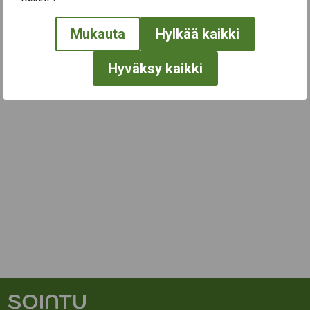
Mukauta
Hylkää kaikki
Hyväksy kaikki