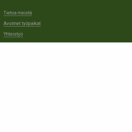
Tietoa meistä
Avoimet työpaikat
Yhteistyö
Ota yhteyttä
Etsi
sivustolta: