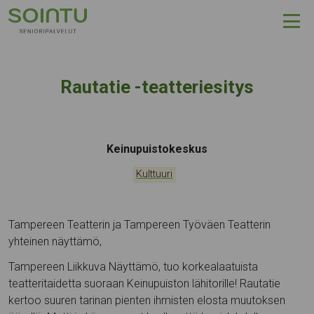
Hyppää sisältöön
Rautatie -teatteriesitys
Tapahtumapaikka:
Keinupuistokeskus
Kategoriat:
Kulttuuri
Tampereen Teatterin ja Tampereen Työväen Teatterin
yhteinen näyttämö,
Tampereen Liikkuva Näyttämö, tuo korkealaatuista
teatteritaidetta suoraan Keinupuiston lähitorille! Rautatie
kertoo suuren tarinan pienten ihmisten elosta muutoksen