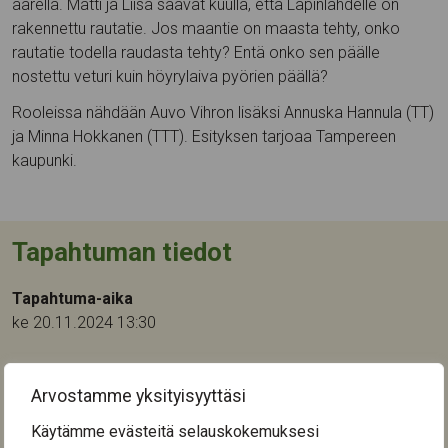
äärellä. Matti ja Liisa saavat kuulla, että Lapinlahdelle on
rakennettu rautatie. Jos maantie on maasta tehty, onko
rautatie todella raudasta tehty? Entä onko sen päälle
nostettu veturi kuin höyrylaiva pyörien päällä?
Rooleissa nähdään Auvo Vihron lisäksi Annuska Hannula (TT)
ja Minna Hokkanen (TTT). Esityksen tarjoaa Tampereen
kaupunki.
Tapahtuman tiedot
Tapahtuma-aika
ke 20.11.2024 13:30
Tapahtumapaikka:
Keinupuistokeskus
Arvostamme yksityisyyttäsi
Orivedenkatu 28
Käytämme evästeitä selauskokemuksesi
33720
Tampere