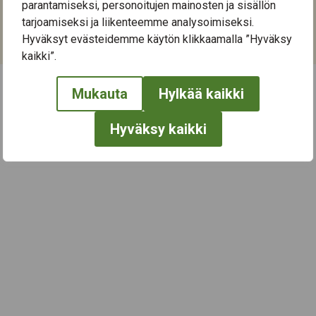
parantamiseksi, personoitujen mainosten ja sisällön
tarjoamiseksi ja liikenteemme analysoimiseksi.
Kategoriat:
Hyväksyt evästeidemme käytön klikkaamalla ”Hyväksy
Kulttuuri
kaikki”.
Mukauta
Hylkää kaikki
← Näytä kaikki tapahtumat
Hyväksy kaikki