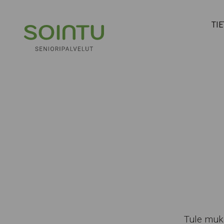
Hyppää sisältöön
TI
Tule muka