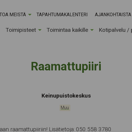
ETOA MEISTÄ
TAPAHTUMAKALENTERI
AJANKOHTAISTA
Toimipisteet
Toimintaa kaikille
Kotipalvelu /
Raamattupiiri
Tapahtumapaikka:
Keinupuistokeskus
Kategoriat:
Muu
an raamattupiiriin! Lisätietoja: 050 558 3780