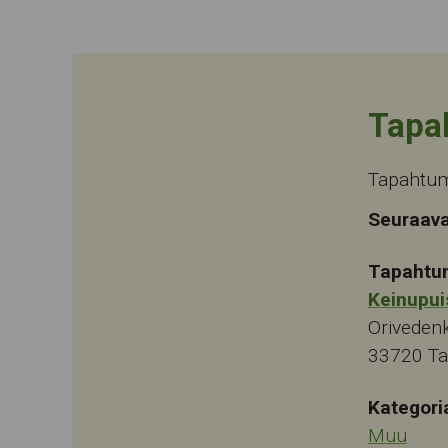
Tapa
Tapahtuma
Seuraava
Tapahtu
Keinupui
Oriveden
33720
T
Kategori
Muu