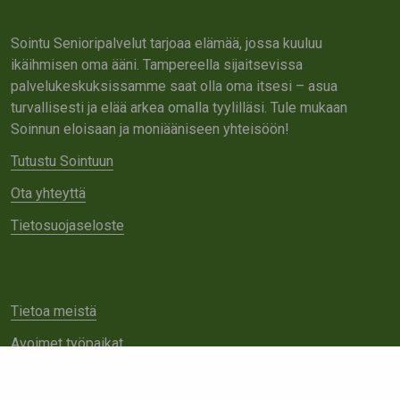
Sointu Senioripalvelut tarjoaa elämää, jossa kuuluu
ikäihmisen oma ääni. Tampereella sijaitsevissa
palvelukeskuksissamme saat olla oma itsesi – asua
turvallisesti ja elää arkea omalla tyylilläsi. Tule mukaan
Soinnun eloisaan ja moniääniseen yhteisöön!
Tutustu Sointuun
Ota yhteyttä
Tietosuojaseloste
Tietoa meistä
Avoimet työpaikat
Yhteistyö