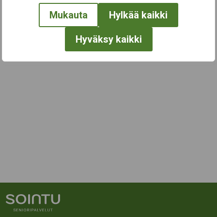
Mukauta
Hylkää kaikki
Hyväksy kaikki