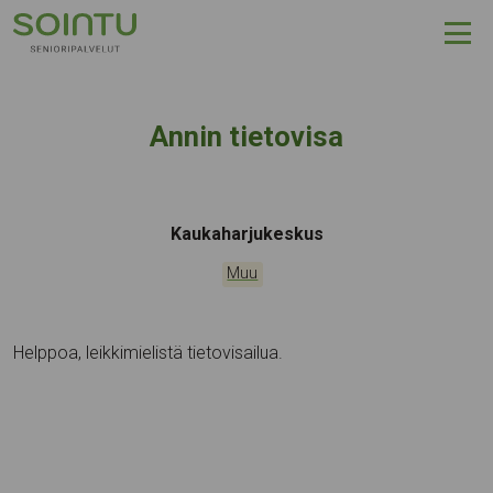
Hyppää sisältöön
Annin tietovisa
Tapahtumapaikka:
Kaukaharjukeskus
Kategoriat:
Muu
Helppoa, leikkimielistä tietovisailua.