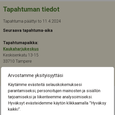
Tapahtuman tiedot
Tapahtuma päättyi to 11.4.2024
Seuraava tapahtuma-aika
Tapahtumapaikka:
Kaukaharjukeskus
Keskisenkatu 13-15
33710
Tampere
Kategoriat:
Arvostamme yksityisyyttäsi
Muu
Käytämme evästeitä selauskokemuksesi
parantamiseksi, personoitujen mainosten ja sisällön
tarjoamiseksi ja liikenteemme analysoimiseksi.
← Näytä kaikki tapahtumat
Hyväksyt evästeidemme käytön klikkaamalla ”Hyväksy
kaikki”.