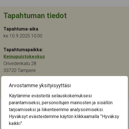
Tapahtuman tiedot
Tapahtuma-aika
ke 10.9.2025 10:00
Tapahtumapaikka:
Keinupuistokeskus
Orivedenkatu 28
33720
Tampere
Kategoriat:
Arvostamme yksityisyyttäsi
Muu
Käytämme evästeitä selauskokemuksesi
parantamiseksi, personoitujen mainosten ja sisällön
tarjoamiseksi ja liikenteemme analysoimiseksi.
← Näytä kaikki tapahtumat
Hyväksyt evästeidemme käytön klikkaamalla ”Hyväksy
kaikki”.