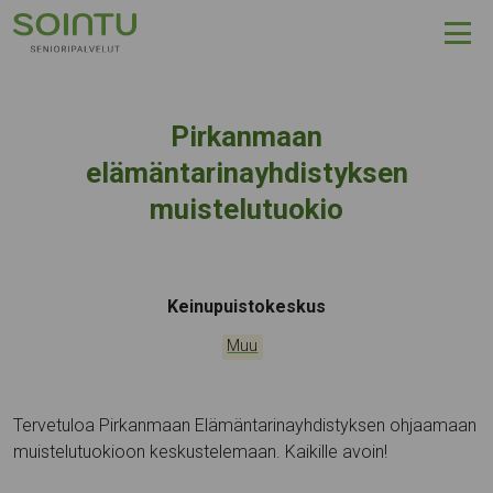
Hyppää sisältöön
Pirkanmaan
elämäntarinayhdistyksen
muistelutuokio
Tapahtumapaikka:
Keinupuistokeskus
Kategoriat:
Muu
Tervetuloa Pirkanmaan Elämäntarinayhdistyksen ohjaamaan
muistelutuokioon keskustelemaan. Kaikille avoin!