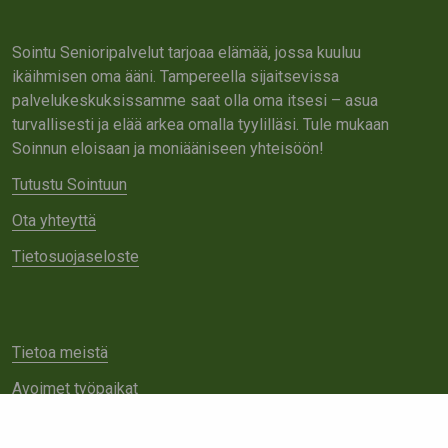
Sointu Senioripalvelut tarjoaa elämää, jossa kuuluu
ikäihmisen oma ääni. Tampereella sijaitsevissa
palvelukeskuksissamme saat olla oma itsesi – asua
turvallisesti ja elää arkea omalla tyylilläsi. Tule mukaan
Soinnun eloisaan ja moniääniseen yhteisöön!
Tutustu Sointuun
Ota yhteyttä
Tietosuojaseloste
Tietoa meistä
Avoimet työpaikat
Yhteistyö