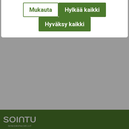
Mukauta
Hylkää kaikki
Hyväksy kaikki