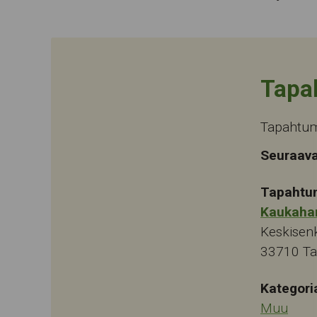
Tapa
Tapahtum
Seuraava
Tapahtu
Kaukaha
Keskisen
33710
T
Kategori
Muu