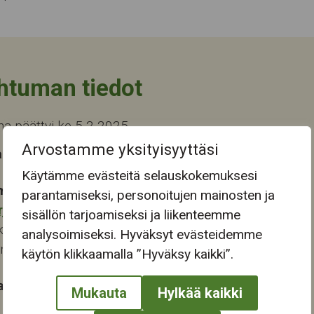
htuman tiedot
a päättyi ke 5.2.2025
Arvostamme yksityisyyttäsi
 tapahtuma-aika
Käytämme evästeitä selauskokemuksesi
mapaikka:
parantamiseksi, personoitujen mainosten ja
rjukeskus
sisällön tarjoamiseksi ja liikenteemme
katu 13-15
analysoimiseksi. Hyväksyt evästeidemme
ampere
käytön klikkaamalla ”Hyväksy kaikki”.
at:
Mukauta
Hylkää kaikki