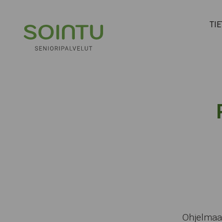
Hyppää sisältöön
TI
Ohjelmaa 