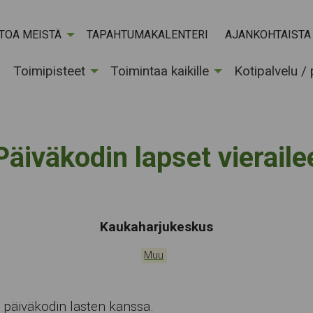
ETOA MEISTÄ
TAPAHTUMAKALENTERI
AJANKOHTAISTA
Toimipisteet
Toimintaa kaikille
Kotipalvelu /
Päiväkodin lapset vieraile
Tapahtumapaikka:
Kaukaharjukeskus
Kategoriat:
Muu
päiväkodin lasten kanssa.