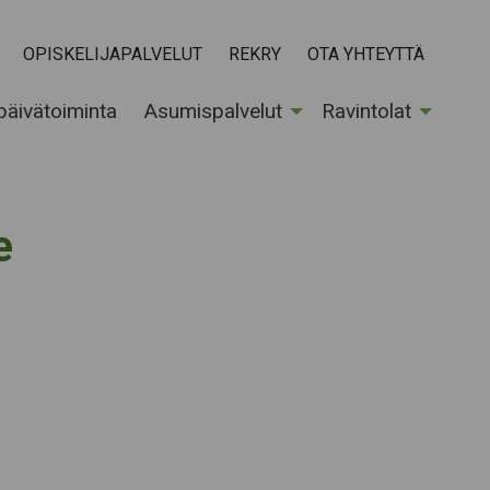
OPISKELIJAPALVELUT
REKRY
OTA YHTEYTTÄ
 päivätoiminta
Asumispalvelut
Ravintolat
e